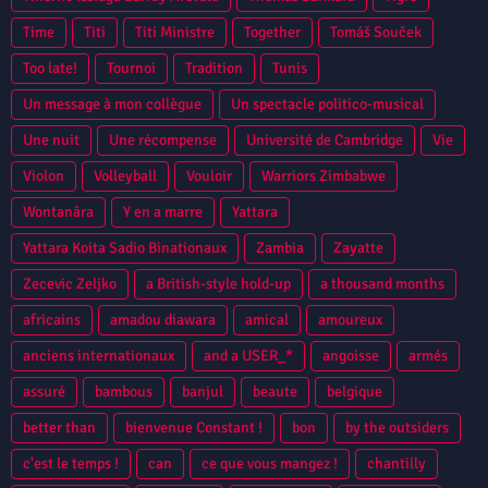
Time
Titi
Titi Ministre
Together
Tomáš Souček
Too late!
Tournoi
Tradition
Tunis
Un message à mon collègue
Un spectacle politico-musical
Une nuit
Une récompense
Université de Cambridge
Vie
Violon
Volleyball
Vouloir
Warriors Zimbabwe
Wontanâra
Y en a marre
Yattara
Yattara Koita Sadio Binationaux
Zambia
Zayatte
Zecevic Zeljko
a British-style hold-up
a thousand months
africains
amadou diawara
amical
amoureux
anciens internationaux
and a USER_*
angoisse
armés
assuré
bambous
banjul
beaute
belgique
better than
bienvenue Constant !
bon
by the outsiders
c'est le temps !
can
ce que vous mangez !
chantilly