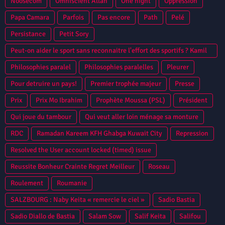
Noosecom
Omniscient Allah
One night
Oppression
Papa Camara
Parfois
Pas encore
Path
Pelé
Persistance
Petit Sory
Peut-on aider le sport sans reconnaitre l'effort des sportifs ? Kamil
Zayatte Bantama Sow Guinee Conakry Syli National CAN 2013
Philosophies paralel
Philosophies paralelles
Pleurer
Niamey
Pour detruire un pays!
Premier trophée majeur
Presse
Prix
Prix Mo Ibrahim
Prophète Moussa (PSL)
Président
Qui joue du tambour
Qui veut aller loin ménage sa monture
RDC
Ramadan Kareem KFH Ghabga Kuwait City
Repression
Resolved the User account locked (timed) issue
Reussite Bonheur Crainte Regret Meilleur
Roseau
Roulement
Roumanie
SALZBOURG : Naby Keita « remercie le ciel »
Sadio Bastia
Sadio Diallo de Bastia
Salam Sow
Salif Keita
Salifou