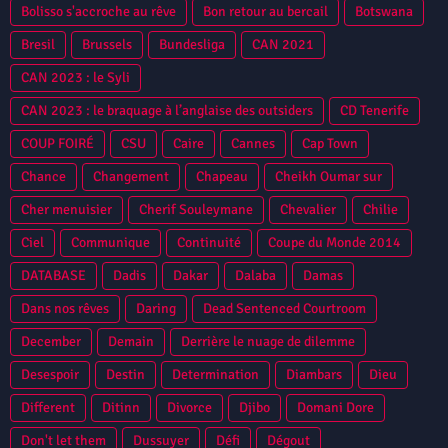
Bolisso s'accroche au rêve
Bon retour au bercail
Botswana
Bresil
Brussels
Bundesliga
CAN 2021
CAN 2023 : le Syli
CAN 2023 : le braquage à l’anglaise des outsiders
CD Tenerife
COUP FOIRÉ
CSU
Caire
Cannes
Cap Town
Chance
Changement
Chapeau
Cheikh Oumar sur
Cher menuisier
Cherif Souleymane
Chevalier
Chilie
Ciel
Communique
Continuité
Coupe du Monde 2014
DATABASE
Dadis
Dakar
Dalaba
Damas
Dans nos rêves
Daring
Dead Sentenced Courtroom
December
Demain
Derrière le nuage de dilemme
Desespoir
Destin
Determination
Diambars
Dieu
Different
Ditinn
Divorce
Djibo
Domani Dore
Don't let them
Dussuyer
Défi
Dégout