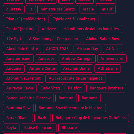
guirassy
la
ministre des Sports
oracle
qualif
"danka" (malédiction)
"gbèlè gbèlè" (malheur)
"saata" (destin)
#advice
10 millions de dollars bousillés
12e Syli
A Symphony of Compassion
Abdoul Salam Sow
Abedi Pelé Centre
AfCON 2023
African Day
Al-Nasr
Amateurisme
Amavubi
Andrew Carnegie
Anniversaire
Anouma
Antoine Conté
Araphan Diane
Athlétisme
Atomium sur le toit
Au crépuscule de Zarmaganda
Au revoir Kevin
Baby Shaq
Balafon
Bangoura Brothers
Bangoura Celtic Glasgow
Bangura
Bantama
Bantama Sow
Bantama Sow tète encore le biberon
Barak Obama
Bazin
Belgique : Clap de fin pour les Guinéens
Beyla
Blaise Compaore
Blessure