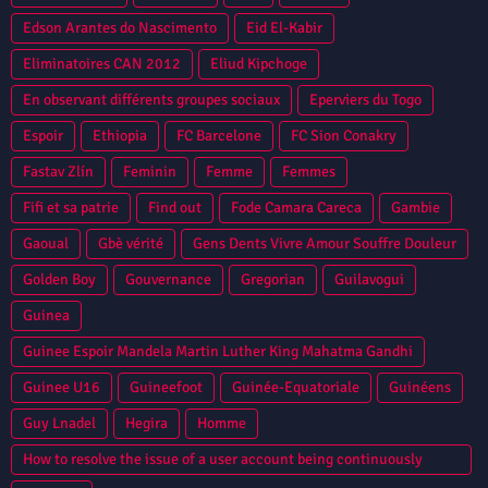
Edson Arantes do Nascimento
Eid El-Kabir
Eliminatoires CAN 2012
Eliud Kipchoge
En observant différents groupes sociaux
Eperviers du Togo
Espoir
Ethiopia
FC Barcelone
FC Sion Conakry
Fastav Zlín
Feminin
Femme
Femmes
Fifi et sa patrie
Find out
Fode Camara Careca
Gambie
Gaoual
Gbè vérité
Gens Dents Vivre Amour Souffre Douleur
Golden Boy
Gouvernance
Gregorian
Guilavogui
Guinea
Guinee Espoir Mandela Martin Luther King Mahatma Gandhi
Guinee U16
Guineefoot
Guinée-Equatoriale
Guinéens
Guy Lnadel
Hegira
Homme
How to resolve the issue of a user account being continuously
locked in Oracle Database?