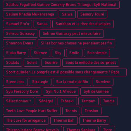
Salifou Feguifoot Guinee Conakry Bruno Thiangui Syli National
Salima Rhadia Mukansanga
Salwa
Samory Touré
Samuel Eto’o
Sanaa
Sankhon et le rêve des disciples
Sehrou Guirassy
Sehrou Guirassy peut mieux faire
Shannon Evans
Si les bonnes choses ne prenaient pas fin
Siaka Barry
Silence
Sky
Smile
Sois simple
Soldats
Soleil
Sourire
Sous la mélodie des surprises
Sport guinéen Le progrès est-il possible sans changements ? Papa
Camara
Steve Jobs
Strategic
Sur la route de Rio
Survivre
Syli Férébory Doré
Syli No 1 Afrique
Syli de Guinee
Sélectionneur
Sénégal
Tabaski
Tamtam
Tandja
Teeth Love People Hurt Suffer
Tennis
Tension
The cure for arrogance
Thierno Bah
Thierno Barry
Thierno Issiaga Barray Arevalo
Thomas Sankara
Tigre