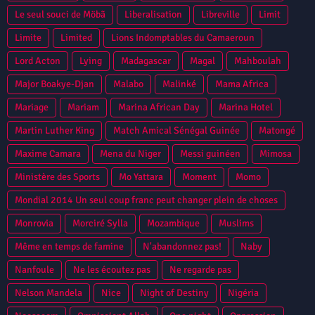
Le seul souci de Möbã
Liberalisation
Libreville
Limit
Limite
Limited
Lions Indomptables du Camaeroun
Lord Acton
Lying
Madagascar
Magal
Mahboulah
Major Boakye-Djan
Malabo
Malinké
Mama Africa
Mariage
Mariam
Marina African Day
Marina Hotel
Martin Luther King
Match Amical Sénégal Guinée
Matongé
Maxime Camara
Mena du Niger
Messi guinéen
Mimosa
Ministère des Sports
Mo Yattara
Moment
Momo
Mondial 2014 Un seul coup franc peut changer plein de choses
Monrovia
Morciré Sylla
Mozambique
Muslims
Même en temps de famine
N'abandonnez pas!
Naby
Nanfoule
Ne les écoutez pas
Ne regarde pas
Nelson Mandela
Nice
Night of Destiny
Nigéria