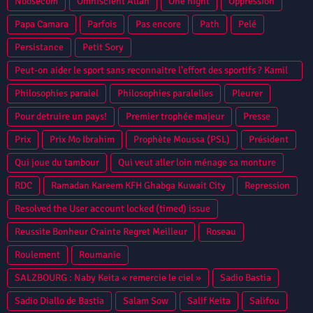
Noosecom
Omniscient Allah
One night
Oppression
Papa Camara
Parfois
Pas encore
Path
Pelé
Persistance
Petit Sory
Peut-on aider le sport sans reconnaitre l'effort des sportifs ? Kamil
Zayatte Bantama Sow Guinee Conakry Syli National CAN 2013
Philosophies paralel
Philosophies paralelles
Pleurer
Niamey
Pour detruire un pays!
Premier trophée majeur
Presse
Prix
Prix Mo Ibrahim
Prophète Moussa (PSL)
Président
Qui joue du tambour
Qui veut aller loin ménage sa monture
RDC
Ramadan Kareem KFH Ghabga Kuwait City
Repression
Resolved the User account locked (timed) issue
Reussite Bonheur Crainte Regret Meilleur
Roseau
Roulement
Roumanie
SALZBOURG : Naby Keita « remercie le ciel »
Sadio Bastia
Sadio Diallo de Bastia
Salam Sow
Salif Keita
Salifou