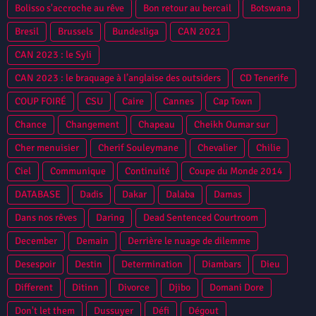
Bolisso s'accroche au rêve
Bon retour au bercail
Botswana
Bresil
Brussels
Bundesliga
CAN 2021
CAN 2023 : le Syli
CAN 2023 : le braquage à l’anglaise des outsiders
CD Tenerife
COUP FOIRÉ
CSU
Caire
Cannes
Cap Town
Chance
Changement
Chapeau
Cheikh Oumar sur
Cher menuisier
Cherif Souleymane
Chevalier
Chilie
Ciel
Communique
Continuité
Coupe du Monde 2014
DATABASE
Dadis
Dakar
Dalaba
Damas
Dans nos rêves
Daring
Dead Sentenced Courtroom
December
Demain
Derrière le nuage de dilemme
Desespoir
Destin
Determination
Diambars
Dieu
Different
Ditinn
Divorce
Djibo
Domani Dore
Don't let them
Dussuyer
Défi
Dégout