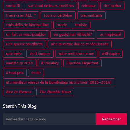
sur le fil
sur le sol de leurs ancêtres
tcheque
the barber
there is an ALL_*
tournoi de Dakar
traumatisme
trois défis de Moriba Ilaix
tuerie
tunisie
un fait va vous troubler
un geste mal réfléchi?
un impératif
une guerre sanglante
une musique douce et séduisante
une épée
vieil homme
votre meilleure arme
will expire
world cup 2010
À Conakry
Élection Féguifoot
à tout prix
école
élu meilleur joueur de la Bundesliga autrichien (2015–2016)
𝑹𝒆𝒔𝒕 𝑰𝒏 𝑯𝒆𝒂𝒗𝒆𝒏
𝑻𝒉𝒆 𝑯𝒖𝒎𝒃𝒍𝒆 𝑯𝒆𝒂𝒓𝒕
Search This Blog