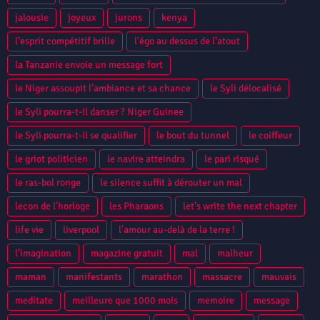
jalousie
joyeux
jurons
kenya
l'esprit compétitif brille
l'égo au dessus de l'atout
la Tanzanie envoie un message fort
le Niger assoupit l’ambiance et sa chance
le Syli délocalisé
le Syli pourra-t-il danser ? Niger Guinee
le Syli pourra-t-il se qualifier
le bout du tunnel
le coiffeur
le griot politicien
le navire atteindra
le pari risqué
le ras-bol ronge
le silence suffit à dérouter un mal
lecon de l'horloge
les Pharaons
let's write the next chapter
life vie
liverpool
l’amour au-delà de la terre !
l’imagination
magazine gratuit
mal
malheur
maman
manifestants
marathon
massacre
mauvais
meditate
meilleure que 1000 mois
memoire
message