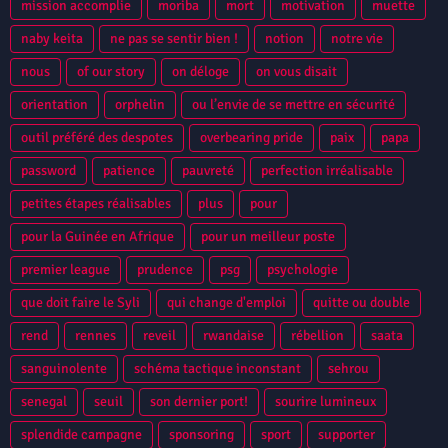
mission accomplie
moriba
mort
motivation
muette
naby keita
ne pas se sentir bien !
notion
notre vie
nous
of our story
on déloge
on vous disait
orientation
orphelin
ou l’envie de se mettre en sécurité
outil préféré des despotes
overbearing pride
paix
papa
password
patience
pauvreté
perfection irréalisable
petites étapes réalisables
plus
pour
pour la Guinée en Afrique
pour un meilleur poste
premier league
prudence
psg
psychologie
que doit faire le Syli
qui change d'emploi
quitte ou double
rend
rennes
reveil
rwandaise
rébellion
saata
sanguinolente
schéma tactique inconstant
sehrou
senegal
seuil
son dernier port!
sourire lumineux
splendide campagne
sponsoring
sport
supporter