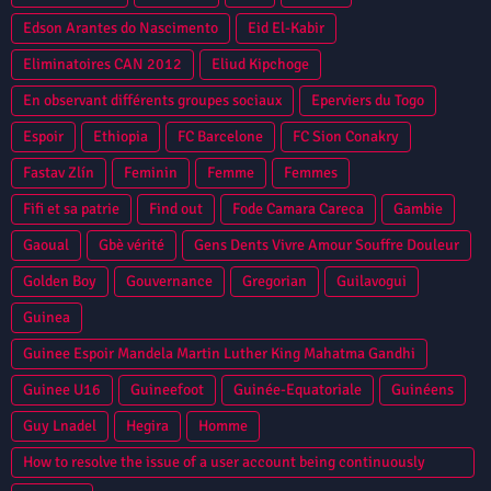
Edson Arantes do Nascimento
Eid El-Kabir
Eliminatoires CAN 2012
Eliud Kipchoge
En observant différents groupes sociaux
Eperviers du Togo
Espoir
Ethiopia
FC Barcelone
FC Sion Conakry
Fastav Zlín
Feminin
Femme
Femmes
Fifi et sa patrie
Find out
Fode Camara Careca
Gambie
Gaoual
Gbè vérité
Gens Dents Vivre Amour Souffre Douleur
Golden Boy
Gouvernance
Gregorian
Guilavogui
Guinea
Guinee Espoir Mandela Martin Luther King Mahatma Gandhi
Guinee U16
Guineefoot
Guinée-Equatoriale
Guinéens
Guy Lnadel
Hegira
Homme
How to resolve the issue of a user account being continuously
locked in Oracle Database?