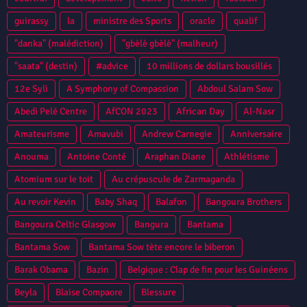
guirassy
la
ministre des Sports
oracle
qualif
"danka" (malédiction)
"gbèlè gbèlè" (malheur)
"saata" (destin)
#advice
10 millions de dollars bousillés
12e Syli
A Symphony of Compassion
Abdoul Salam Sow
Abedi Pelé Centre
AfCON 2023
African Day
Al-Nasr
Amateurisme
Amavubi
Andrew Carnegie
Anniversaire
Anouma
Antoine Conté
Araphan Diane
Athlétisme
Atomium sur le toit
Au crépuscule de Zarmaganda
Au revoir Kevin
Baby Shaq
Balafon
Bangoura Brothers
Bangoura Celtic Glasgow
Bangura
Bantama
Bantama Sow
Bantama Sow tète encore le biberon
Barak Obama
Bazin
Belgique : Clap de fin pour les Guinéens
Beyla
Blaise Compaore
Blessure