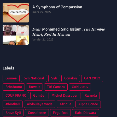
A Symphony of Compassion
mars 25, 2025
𝑫𝒆𝒂𝒓 Mohamed Said Isslam, 𝑻𝒉𝒆 𝑯𝒖𝒎𝒃𝒍𝒆
𝑯𝒆𝒂𝒓𝒕, 𝑹𝒆𝒔𝒕 𝑰𝒏 𝑯𝒆𝒂𝒗𝒆𝒏
janvier 21, 2025
Labels
Guinee
Syli National
Syli
Conakry
CAN 2012
Feindouno
Kuwait
Titi Camara
CAN 2013
COUP FRANC
Guinée
Michel Dussuyer
Rwanda
#football
Abdoulaye Wade
Afrique
Alpha Conde
Brave Syli
Conscience
Féguifoot
Kaba Diawara