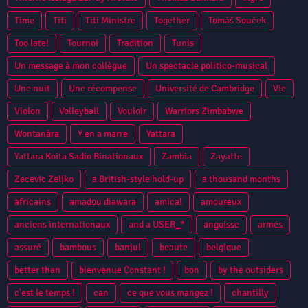
Time
Titi
Titi Ministre
Together
Tomáš Souček
Too late!
Tournoi
Tradition
Tunis
Un message à mon collègue
Un spectacle politico-musical
Une nuit
Une récompense
Université de Cambridge
Vie
Violon
Volleyball
Vouloir
Warriors Zimbabwe
Wontanâra
Y en a marre
Yattara
Yattara Koita Sadio Binationaux
Zambia
Zayatte
Zecevic Zeljko
a British-style hold-up
a thousand months
africains
amadou diawara
amical
amoureux
anciens internationaux
and a USER_*
angoisse
armés
assuré
bambous
banjul
beaute
belgique
better than
bienvenue Constant !
bon
by the outsiders
c'est le temps !
can
ce que vous mangez !
chantilly