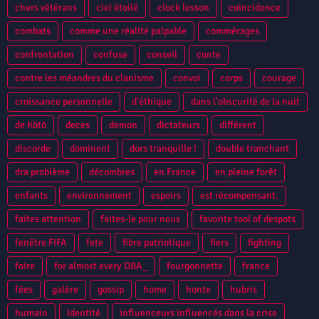
chers vétérans
ciel étoilé
clock lesson
coincidence
combats
comme une réalité palpable
commérages
confrontation
confuse
conseil
conte
contre les méandres du clanisme
convoi
corps
courage
croissance personnelle
d'éthique
dans l'obscurité de la nuit
de Kötō
deces
demon
dictateurs
différent
discorde
dominent
dors tranquille !
double tranchant
dra problème
décombres
en France
en pleine forêt
enfants
environnement
espoirs
est récompensant.
faites attention
faites-le pour nous
favorite tool of despots
fenêtre FIFA
fete
fibre patriotique
fiers
fighting
foire
for almost every DBA_
fourgonnette
france
fées
galère
gossip
home
honte
hubris
humain
identité
influenceurs influencés dans la crise