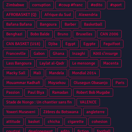
Zimbabwe
corruption
#coup #franc
#edito
#sport
AFROBASKET (Q)
Afrique du Sud
Alexendria
Bafana Bafana
Bangoura
Barber
Basketball
Benghazi
Bobo Balde
Bruno
Bruxelles
CAN 2006
CAN BASKET (U18)
Djiba
Egypt
Egypte
Feguifoot
Franceville
Gabon
Ghana
Inzaghi
Kötõ s’insurge
Lass Bangoura
Laylat al-Qadr
Le mensonge
Macenta
Macky Sall
Mali
Mandela
Mondial 2014
Mouammar Kadhafi
Moysekou
Olusegun Obasanjo
Paris
Passion
Paul Biya
Ramadan
Robert Bob Mugabe
Stade de Nongo : Un chantier sans fin
VALENCE
Yoweri Museveni
Zèbres du Botswana
angleterre
attitude
basket
chicha
cigarette
cohesion
courtrai
developement
edito
fiction
football