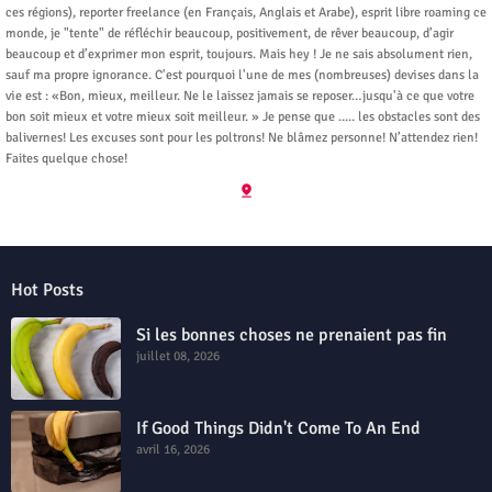
ces régions), reporter freelance (en Français, Anglais et Arabe), esprit libre roaming ce
monde, je "tente" de réfléchir beaucoup, positivement, de rêver beaucoup, d’agir
beaucoup et d’exprimer mon esprit, toujours. Mais hey ! Je ne sais absolument rien,
sauf ma propre ignorance. C'est pourquoi l'une de mes (nombreuses) devises dans la
vie est : «Bon, mieux, meilleur. Ne le laissez jamais se reposer…jusqu'à ce que votre
bon soit mieux et votre mieux soit meilleur. » Je pense que ..... les obstacles sont des
balivernes! Les excuses sont pour les poltrons! Ne blâmez personne! N’attendez rien!
Faites quelque chose!
Hot Posts
Si les bonnes choses ne prenaient pas fin
juillet 08, 2026
If Good Things Didn't Come To An End
avril 16, 2026