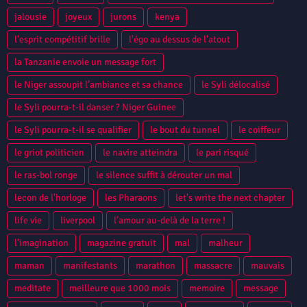
jalousie
joyeux
jurons
kenya
l'esprit compétitif brille
l'égo au dessus de l'atout
la Tanzanie envoie un message fort
le Niger assoupit l’ambiance et sa chance
le Syli délocalisé
le Syli pourra-t-il danser ? Niger Guinee
le Syli pourra-t-il se qualifier
le bout du tunnel
le coiffeur
le griot politicien
le navire atteindra
le pari risqué
le ras-bol ronge
le silence suffit à dérouter un mal
lecon de l'horloge
les Pharaons
let's write the next chapter
life vie
liverpool
l’amour au-delà de la terre !
l’imagination
magazine gratuit
mal
malheur
maman
manifestants
marathon
massacre
mauvais
meditate
meilleure que 1000 mois
memoire
message