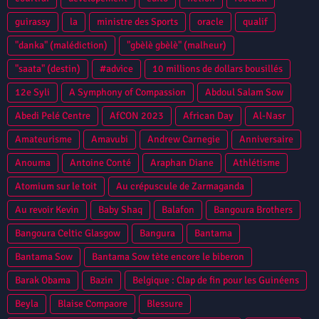
guirassy
la
ministre des Sports
oracle
qualif
"danka" (malédiction)
"gbèlè gbèlè" (malheur)
"saata" (destin)
#advice
10 millions de dollars bousillés
12e Syli
A Symphony of Compassion
Abdoul Salam Sow
Abedi Pelé Centre
AfCON 2023
African Day
Al-Nasr
Amateurisme
Amavubi
Andrew Carnegie
Anniversaire
Anouma
Antoine Conté
Araphan Diane
Athlétisme
Atomium sur le toit
Au crépuscule de Zarmaganda
Au revoir Kevin
Baby Shaq
Balafon
Bangoura Brothers
Bangoura Celtic Glasgow
Bangura
Bantama
Bantama Sow
Bantama Sow tète encore le biberon
Barak Obama
Bazin
Belgique : Clap de fin pour les Guinéens
Beyla
Blaise Compaore
Blessure