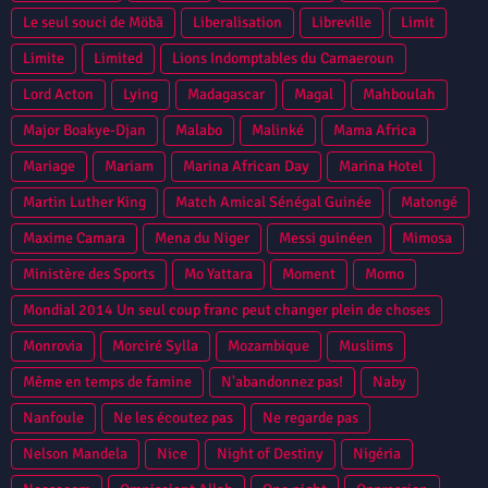
Le seul souci de Möbã
Liberalisation
Libreville
Limit
Limite
Limited
Lions Indomptables du Camaeroun
Lord Acton
Lying
Madagascar
Magal
Mahboulah
Major Boakye-Djan
Malabo
Malinké
Mama Africa
Mariage
Mariam
Marina African Day
Marina Hotel
Martin Luther King
Match Amical Sénégal Guinée
Matongé
Maxime Camara
Mena du Niger
Messi guinéen
Mimosa
Ministère des Sports
Mo Yattara
Moment
Momo
Mondial 2014 Un seul coup franc peut changer plein de choses
Monrovia
Morciré Sylla
Mozambique
Muslims
Même en temps de famine
N'abandonnez pas!
Naby
Nanfoule
Ne les écoutez pas
Ne regarde pas
Nelson Mandela
Nice
Night of Destiny
Nigéria