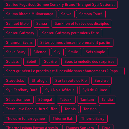
Salifou Feguifoot Guinee Conakry Bruno Thiangui Syli National
Salima Rhadia Mukansanga
Salwa
Samory Touré
Samuel Eto’o
Sanaa
Sankhon et le rêve des disciples
Sehrou Guirassy
Sehrou Guirassy peut mieux faire
Shannon Evans
Si les bonnes choses ne prenaient pas fin
Siaka Barry
Silence
Sky
Smile
Sois simple
Soldats
Soleil
Sourire
Sous la mélodie des surprises
Sport guinéen Le progrès est-il possible sans changements ? Papa
Camara
Steve Jobs
Strategic
Sur la route de Rio
Survivre
Syli Férébory Doré
Syli No 1 Afrique
Syli de Guinee
Sélectionneur
Sénégal
Tabaski
Tamtam
Tandja
Teeth Love People Hurt Suffer
Tennis
Tension
The cure for arrogance
Thierno Bah
Thierno Barry
Thierno Issiaga Barray Arevalo
Thomas Sankara
Tigre