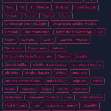
Time
Titi
Titi Ministre
Together
Tomáš Souček
Too late!
Tournoi
Tradition
Tunis
Un message à mon collègue
Un spectacle politico-musical
Une nuit
Une récompense
Université de Cambridge
Vie
Violon
Volleyball
Vouloir
Warriors Zimbabwe
Wontanâra
Y en a marre
Yattara
Yattara Koita Sadio Binationaux
Zambia
Zayatte
Zecevic Zeljko
a British-style hold-up
a thousand months
africains
amadou diawara
amical
amoureux
anciens internationaux
and a USER_*
angoisse
armés
assuré
bambous
banjul
beaute
belgique
better than
bienvenue Constant !
bon
by the outsiders
c'est le temps !
can
ce que vous mangez !
chantilly