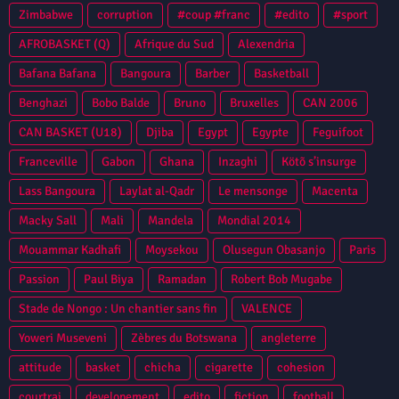
Zimbabwe
corruption
#coup #franc
#edito
#sport
AFROBASKET (Q)
Afrique du Sud
Alexendria
Bafana Bafana
Bangoura
Barber
Basketball
Benghazi
Bobo Balde
Bruno
Bruxelles
CAN 2006
CAN BASKET (U18)
Djiba
Egypt
Egypte
Feguifoot
Franceville
Gabon
Ghana
Inzaghi
Kötõ s’insurge
Lass Bangoura
Laylat al-Qadr
Le mensonge
Macenta
Macky Sall
Mali
Mandela
Mondial 2014
Mouammar Kadhafi
Moysekou
Olusegun Obasanjo
Paris
Passion
Paul Biya
Ramadan
Robert Bob Mugabe
Stade de Nongo : Un chantier sans fin
VALENCE
Yoweri Museveni
Zèbres du Botswana
angleterre
attitude
basket
chicha
cigarette
cohesion
courtrai
developement
edito
fiction
football