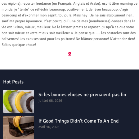
ces régions), reporter freelance (en Français, Anglais et Arabe), esprit libre roaming ce
monde, je "tente" de réfléchir beaucoup, positivement, de rêver beaucoup, d’agir
beaucoup et d’exprimer mon esprit, toujours. Mais hey ! Je ne sais absolument rien,
sauf ma propre ignorance. C'est pourquoi l'une de mes (nombreuses) devises dans la
vie est : «Bon, mieux, meilleur. Ne le laissez jamais se reposer…jusqu'à ce que votre
bon soit mieux et votre mieux soit meilleur. » Je pense que ..... les obstacles sont des
balivernes! Les excuses sont pour les poltrons! Ne blâmez personne! N’attendez rien!
Faites quelque chose!
Hot Posts
Si les bonnes choses ne prenaient pas fin
juillet 08, 2026
If Good Things Didn't Come To An End
avril 16, 2026