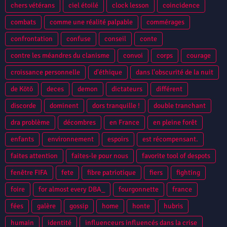
chers vétérans
ciel étoilé
clock lesson
coincidence
combats
comme une réalité palpable
commérages
confrontation
confuse
conseil
conte
contre les méandres du clanisme
convoi
corps
courage
croissance personnelle
d'éthique
dans l'obscurité de la nuit
de Kötō
deces
demon
dictateurs
différent
discorde
dominent
dors tranquille !
double tranchant
dra problème
décombres
en France
en pleine forêt
enfants
environnement
espoirs
est récompensant.
faites attention
faites-le pour nous
favorite tool of despots
fenêtre FIFA
fete
fibre patriotique
fiers
fighting
foire
for almost every DBA_
fourgonnette
france
fées
galère
gossip
home
honte
hubris
humain
identité
influenceurs influencés dans la crise