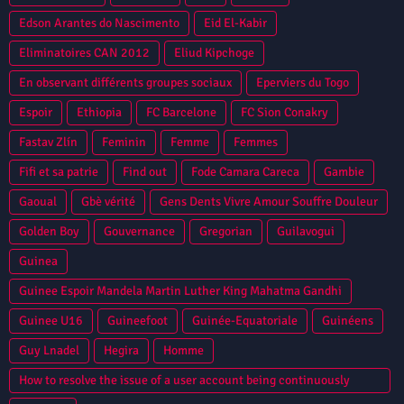
Edson Arantes do Nascimento
Eid El-Kabir
Eliminatoires CAN 2012
Eliud Kipchoge
En observant différents groupes sociaux
Eperviers du Togo
Espoir
Ethiopia
FC Barcelone
FC Sion Conakry
Fastav Zlín
Feminin
Femme
Femmes
Fifi et sa patrie
Find out
Fode Camara Careca
Gambie
Gaoual
Gbè vérité
Gens Dents Vivre Amour Souffre Douleur
Golden Boy
Gouvernance
Gregorian
Guilavogui
Guinea
Guinee Espoir Mandela Martin Luther King Mahatma Gandhi
Guinee U16
Guineefoot
Guinée-Equatoriale
Guinéens
Guy Lnadel
Hegira
Homme
How to resolve the issue of a user account being continuously
locked in Oracle Database?