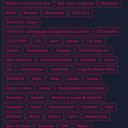
Bolisso s'accroche au rêve
Bon retour au bercail
Botswana
Bresil
Brussels
Bundesliga
CAN 2021
CAN 2023 : le Syli
CAN 2023 : le braquage à l’anglaise des outsiders
CD Tenerife
COUP FOIRÉ
CSU
Caire
Cannes
Cap Town
Chance
Changement
Chapeau
Cheikh Oumar sur
Cher menuisier
Cherif Souleymane
Chevalier
Chilie
Ciel
Communique
Continuité
Coupe du Monde 2014
DATABASE
Dadis
Dakar
Dalaba
Damas
Dans nos rêves
Daring
Dead Sentenced Courtroom
December
Demain
Derrière le nuage de dilemme
Desespoir
Destin
Determination
Diambars
Dieu
Different
Ditinn
Divorce
Djibo
Domani Dore
Don't let them
Dussuyer
Défi
Dégout