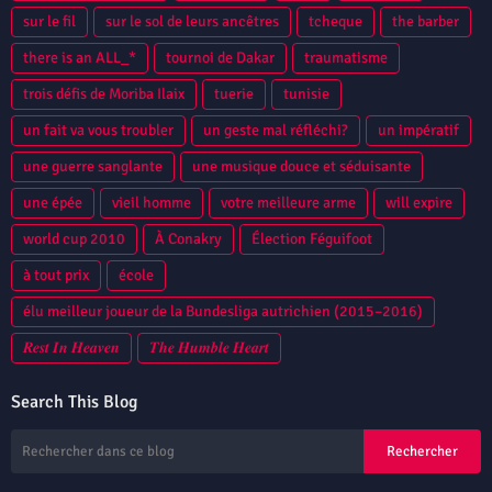
sur le fil
sur le sol de leurs ancêtres
tcheque
the barber
there is an ALL_*
tournoi de Dakar
traumatisme
trois défis de Moriba Ilaix
tuerie
tunisie
un fait va vous troubler
un geste mal réfléchi?
un impératif
une guerre sanglante
une musique douce et séduisante
une épée
vieil homme
votre meilleure arme
will expire
world cup 2010
À Conakry
Élection Féguifoot
à tout prix
école
élu meilleur joueur de la Bundesliga autrichien (2015–2016)
𝑹𝒆𝒔𝒕 𝑰𝒏 𝑯𝒆𝒂𝒗𝒆𝒏
𝑻𝒉𝒆 𝑯𝒖𝒎𝒃𝒍𝒆 𝑯𝒆𝒂𝒓𝒕
Search This Blog