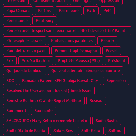
Noosecom
Omniscient Allah
One night
Oppression
Papa Camara
Parfois
Pas encore
Path
Pelé
Persistance
Petit Sory
Peut-on aider le sport sans reconnaitre l'effort des sportifs ? Kamil
Zayatte Bantama Sow Guinee Conakry Syli National CAN 2013
Philosophies paralel
Philosophies paralelles
Pleurer
Niamey
Pour detruire un pays!
Premier trophée majeur
Presse
Prix
Prix Mo Ibrahim
Prophète Moussa (PSL)
Président
Qui joue du tambour
Qui veut aller loin ménage sa monture
RDC
Ramadan Kareem KFH Ghabga Kuwait City
Repression
Resolved the User account locked (timed) issue
Reussite Bonheur Crainte Regret Meilleur
Roseau
Roulement
Roumanie
SALZBOURG : Naby Keita « remercie le ciel »
Sadio Bastia
Sadio Diallo de Bastia
Salam Sow
Salif Keita
Salifou