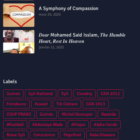
A Symphony of Compassion
mars 25, 2025
𝑫𝒆𝒂𝒓 Mohamed Said Isslam, 𝑻𝒉𝒆 𝑯𝒖𝒎𝒃𝒍𝒆
𝑯𝒆𝒂𝒓𝒕, 𝑹𝒆𝒔𝒕 𝑰𝒏 𝑯𝒆𝒂𝒗𝒆𝒏
janvier 21, 2025
Labels
Guinee
Syli National
Syli
Conakry
CAN 2012
Feindouno
Kuwait
Titi Camara
CAN 2013
COUP FRANC
Guinée
Michel Dussuyer
Rwanda
#football
Abdoulaye Wade
Afrique
Alpha Conde
Brave Syli
Conscience
Féguifoot
Kaba Diawara