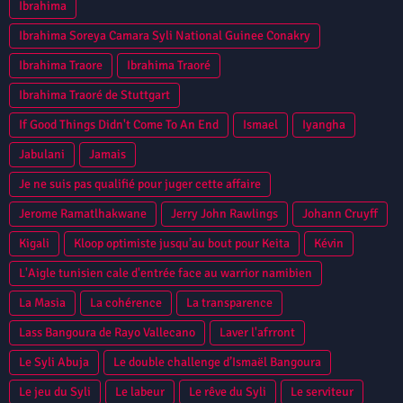
Ibrahima
Ibrahima Soreya Camara Syli National Guinee Conakry
Ibrahima Traore
Ibrahima Traoré
Ibrahima Traoré de Stuttgart
If Good Things Didn't Come To An End
Ismael
Iyangha
Jabulani
Jamais
Je ne suis pas qualifié pour juger cette affaire
Jerome Ramatlhakwane
Jerry John Rawlings
Johann Cruyff
Kigali
Kloop optimiste jusqu’au bout pour Keita
Kévin
L'Aigle tunisien cale d'entrée face au warrior namibien
La Masia
La cohérence
La transparence
Lass Bangoura de Rayo Vallecano
Laver l'afrront
Le Syli Abuja
Le double challenge d’Ismaël Bangoura
Le jeu du Syli
Le labeur
Le rêve du Syli
Le serviteur