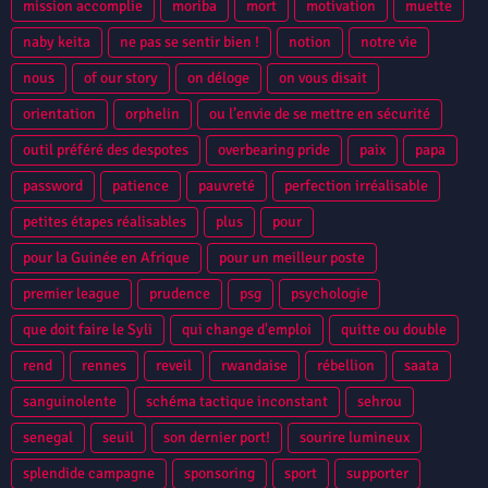
mission accomplie
moriba
mort
motivation
muette
naby keita
ne pas se sentir bien !
notion
notre vie
nous
of our story
on déloge
on vous disait
orientation
orphelin
ou l’envie de se mettre en sécurité
outil préféré des despotes
overbearing pride
paix
papa
password
patience
pauvreté
perfection irréalisable
petites étapes réalisables
plus
pour
pour la Guinée en Afrique
pour un meilleur poste
premier league
prudence
psg
psychologie
que doit faire le Syli
qui change d'emploi
quitte ou double
rend
rennes
reveil
rwandaise
rébellion
saata
sanguinolente
schéma tactique inconstant
sehrou
senegal
seuil
son dernier port!
sourire lumineux
splendide campagne
sponsoring
sport
supporter