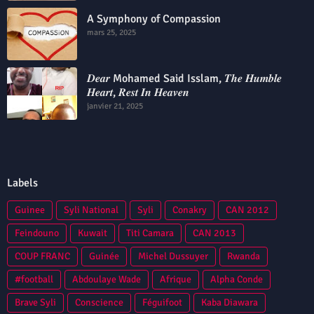
A Symphony of Compassion
mars 25, 2025
𝑫𝒆𝒂𝒓 Mohamed Said Isslam, 𝑻𝒉𝒆 𝑯𝒖𝒎𝒃𝒍𝒆
𝑯𝒆𝒂𝒓𝒕, 𝑹𝒆𝒔𝒕 𝑰𝒏 𝑯𝒆𝒂𝒗𝒆𝒏
janvier 21, 2025
Labels
Guinee
Syli National
Syli
Conakry
CAN 2012
Feindouno
Kuwait
Titi Camara
CAN 2013
COUP FRANC
Guinée
Michel Dussuyer
Rwanda
#football
Abdoulaye Wade
Afrique
Alpha Conde
Brave Syli
Conscience
Féguifoot
Kaba Diawara