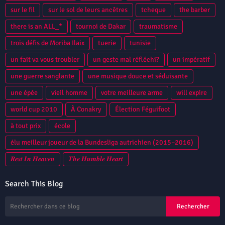
sur le fil
sur le sol de leurs ancêtres
tcheque
the barber
there is an ALL_*
tournoi de Dakar
traumatisme
trois défis de Moriba Ilaix
tuerie
tunisie
un fait va vous troubler
un geste mal réfléchi?
un impératif
une guerre sanglante
une musique douce et séduisante
une épée
vieil homme
votre meilleure arme
will expire
world cup 2010
À Conakry
Élection Féguifoot
à tout prix
école
élu meilleur joueur de la Bundesliga autrichien (2015–2016)
𝑹𝒆𝒔𝒕 𝑰𝒏 𝑯𝒆𝒂𝒗𝒆𝒏
𝑻𝒉𝒆 𝑯𝒖𝒎𝒃𝒍𝒆 𝑯𝒆𝒂𝒓𝒕
Search This Blog