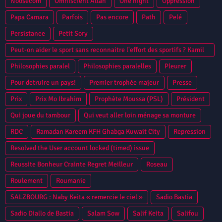
Noosecom
Omniscient Allah
One night
Oppression
Papa Camara
Parfois
Pas encore
Path
Pelé
Persistance
Petit Sory
Peut-on aider le sport sans reconnaitre l'effort des sportifs ? Kamil
Zayatte Bantama Sow Guinee Conakry Syli National CAN 2013
Philosophies paralel
Philosophies paralelles
Pleurer
Niamey
Pour detruire un pays!
Premier trophée majeur
Presse
Prix
Prix Mo Ibrahim
Prophète Moussa (PSL)
Président
Qui joue du tambour
Qui veut aller loin ménage sa monture
RDC
Ramadan Kareem KFH Ghabga Kuwait City
Repression
Resolved the User account locked (timed) issue
Reussite Bonheur Crainte Regret Meilleur
Roseau
Roulement
Roumanie
SALZBOURG : Naby Keita « remercie le ciel »
Sadio Bastia
Sadio Diallo de Bastia
Salam Sow
Salif Keita
Salifou