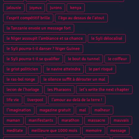
jalousie
joyeux
jurons
kenya
l'esprit compétitif brille
l'égo au dessus de l'atout
la Tanzanie envoie un message fort
le Niger assoupit l’ambiance et sa chance
le Syli délocalisé
le Syli pourra-t-il danser ? Niger Guinee
le Syli pourra-t-il se qualifier
le bout du tunnel
le coiffeur
le griot politicien
le navire atteindra
le pari risqué
le ras-bol ronge
le silence suffit à dérouter un mal
lecon de l'horloge
les Pharaons
let's write the next chapter
life vie
liverpool
l’amour au-delà de la terre !
l’imagination
magazine gratuit
mal
malheur
maman
manifestants
marathon
massacre
mauvais
meditate
meilleure que 1000 mois
memoire
message