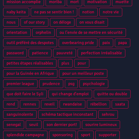
mission accomplie
moriba
mort
motivation
muette
naby keita
ne pas se sentir bien !
notion
notre vie
nous
of our story
on déloge
on vous disait
orientation
orphelin
ou l’envie de se mettre en sécurité
outil préféré des despotes
overbearing pride
paix
papa
password
patience
pauvreté
perfection irréalisable
petites étapes réalisables
plus
pour
pour la Guinée en Afrique
pour un meilleur poste
premier league
prudence
psg
psychologie
que doit faire le Syli
qui change d'emploi
quitte ou double
rend
rennes
reveil
rwandaise
rébellion
saata
sanguinolente
schéma tactique inconstant
sehrou
senegal
seuil
son dernier port!
sourire lumineux
splendide campagne
sponsoring
sport
supporter