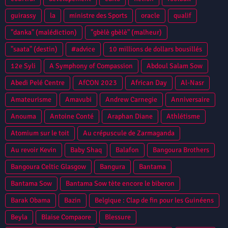
guirassy
la
ministre des Sports
oracle
qualif
"danka" (malédiction)
"gbèlè gbèlè" (malheur)
"saata" (destin)
#advice
10 millions de dollars bousillés
12e Syli
A Symphony of Compassion
Abdoul Salam Sow
Abedi Pelé Centre
AfCON 2023
African Day
Al-Nasr
Amateurisme
Amavubi
Andrew Carnegie
Anniversaire
Anouma
Antoine Conté
Araphan Diane
Athlétisme
Atomium sur le toit
Au crépuscule de Zarmaganda
Au revoir Kevin
Baby Shaq
Balafon
Bangoura Brothers
Bangoura Celtic Glasgow
Bangura
Bantama
Bantama Sow
Bantama Sow tète encore le biberon
Barak Obama
Bazin
Belgique : Clap de fin pour les Guinéens
Beyla
Blaise Compaore
Blessure