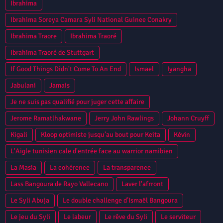
Ibrahima
Ibrahima Soreya Camara Syli National Guinee Conakry
Ibrahima Traore
Ibrahima Traoré
Ibrahima Traoré de Stuttgart
If Good Things Didn't Come To An End
Ismael
Iyangha
Jabulani
Jamais
Je ne suis pas qualifié pour juger cette affaire
Jerome Ramatlhakwane
Jerry John Rawlings
Johann Cruyff
Kigali
Kloop optimiste jusqu’au bout pour Keita
Kévin
L'Aigle tunisien cale d'entrée face au warrior namibien
La Masia
La cohérence
La transparence
Lass Bangoura de Rayo Vallecano
Laver l'afrront
Le Syli Abuja
Le double challenge d’Ismaël Bangoura
Le jeu du Syli
Le labeur
Le rêve du Syli
Le serviteur