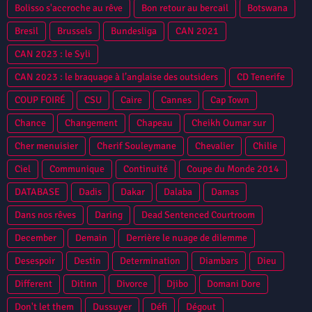
Bolisso s'accroche au rêve
Bon retour au bercail
Botswana
Bresil
Brussels
Bundesliga
CAN 2021
CAN 2023 : le Syli
CAN 2023 : le braquage à l’anglaise des outsiders
CD Tenerife
COUP FOIRÉ
CSU
Caire
Cannes
Cap Town
Chance
Changement
Chapeau
Cheikh Oumar sur
Cher menuisier
Cherif Souleymane
Chevalier
Chilie
Ciel
Communique
Continuité
Coupe du Monde 2014
DATABASE
Dadis
Dakar
Dalaba
Damas
Dans nos rêves
Daring
Dead Sentenced Courtroom
December
Demain
Derrière le nuage de dilemme
Desespoir
Destin
Determination
Diambars
Dieu
Different
Ditinn
Divorce
Djibo
Domani Dore
Don't let them
Dussuyer
Défi
Dégout