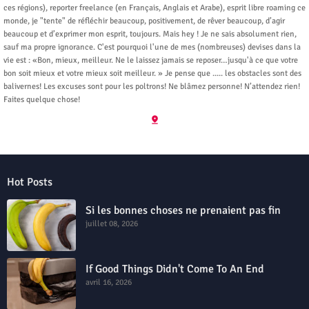
ces régions), reporter freelance (en Français, Anglais et Arabe), esprit libre roaming ce
monde, je "tente" de réfléchir beaucoup, positivement, de rêver beaucoup, d’agir
beaucoup et d’exprimer mon esprit, toujours. Mais hey ! Je ne sais absolument rien,
sauf ma propre ignorance. C'est pourquoi l'une de mes (nombreuses) devises dans la
vie est : «Bon, mieux, meilleur. Ne le laissez jamais se reposer…jusqu'à ce que votre
bon soit mieux et votre mieux soit meilleur. » Je pense que ..... les obstacles sont des
balivernes! Les excuses sont pour les poltrons! Ne blâmez personne! N’attendez rien!
Faites quelque chose!
Hot Posts
Si les bonnes choses ne prenaient pas fin
juillet 08, 2026
If Good Things Didn't Come To An End
avril 16, 2026