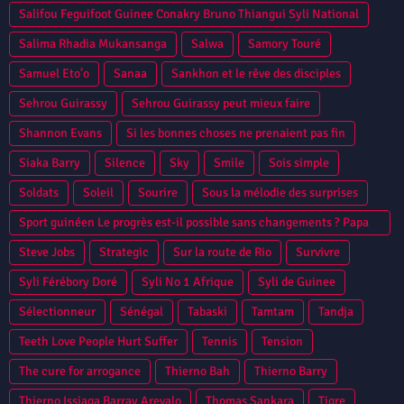
Salifou Feguifoot Guinee Conakry Bruno Thiangui Syli National
Salima Rhadia Mukansanga
Salwa
Samory Touré
Samuel Eto’o
Sanaa
Sankhon et le rêve des disciples
Sehrou Guirassy
Sehrou Guirassy peut mieux faire
Shannon Evans
Si les bonnes choses ne prenaient pas fin
Siaka Barry
Silence
Sky
Smile
Sois simple
Soldats
Soleil
Sourire
Sous la mélodie des surprises
Sport guinéen Le progrès est-il possible sans changements ? Papa
Camara
Steve Jobs
Strategic
Sur la route de Rio
Survivre
Syli Férébory Doré
Syli No 1 Afrique
Syli de Guinee
Sélectionneur
Sénégal
Tabaski
Tamtam
Tandja
Teeth Love People Hurt Suffer
Tennis
Tension
The cure for arrogance
Thierno Bah
Thierno Barry
Thierno Issiaga Barray Arevalo
Thomas Sankara
Tigre