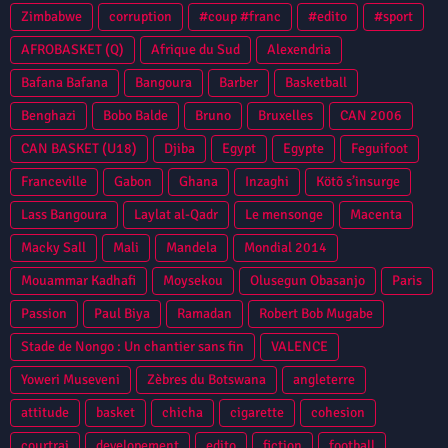
Zimbabwe
corruption
#coup #franc
#edito
#sport
AFROBASKET (Q)
Afrique du Sud
Alexendria
Bafana Bafana
Bangoura
Barber
Basketball
Benghazi
Bobo Balde
Bruno
Bruxelles
CAN 2006
CAN BASKET (U18)
Djiba
Egypt
Egypte
Feguifoot
Franceville
Gabon
Ghana
Inzaghi
Kötõ s’insurge
Lass Bangoura
Laylat al-Qadr
Le mensonge
Macenta
Macky Sall
Mali
Mandela
Mondial 2014
Mouammar Kadhafi
Moysekou
Olusegun Obasanjo
Paris
Passion
Paul Biya
Ramadan
Robert Bob Mugabe
Stade de Nongo : Un chantier sans fin
VALENCE
Yoweri Museveni
Zèbres du Botswana
angleterre
attitude
basket
chicha
cigarette
cohesion
courtrai
developement
edito
fiction
football