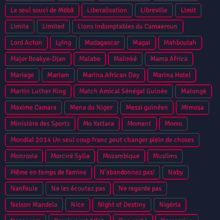
Le seul souci de Möbã
Liberalisation
Libreville
Limit
Limite
Limited
Lions Indomptables du Camaeroun
Lord Acton
Lying
Madagascar
Magal
Mahboulah
Major Boakye-Djan
Malabo
Malinké
Mama Africa
Mariage
Mariam
Marina African Day
Marina Hotel
Martin Luther King
Match Amical Sénégal Guinée
Matongé
Maxime Camara
Mena du Niger
Messi guinéen
Mimosa
Ministère des Sports
Mo Yattara
Moment
Momo
Mondial 2014 Un seul coup franc peut changer plein de choses
Monrovia
Morciré Sylla
Mozambique
Muslims
Même en temps de famine
N'abandonnez pas!
Naby
Nanfoule
Ne les écoutez pas
Ne regarde pas
Nelson Mandela
Nice
Night of Destiny
Nigéria