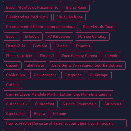
Edson Arantes do Nascimento
Eid El-Kabir
Eliminatoires CAN 2012
Eliud Kipchoge
En observant différents groupes sociaux
Eperviers du Togo
Espoir
Ethiopia
FC Barcelone
FC Sion Conakry
Fastav Zlín
Feminin
Femme
Femmes
Fifi et sa patrie
Find out
Fode Camara Careca
Gambie
Gaoual
Gbè vérité
Gens Dents Vivre Amour Souffre Douleur
Golden Boy
Gouvernance
Gregorian
Guilavogui
Guinea
Guinee Espoir Mandela Martin Luther King Mahatma Gandhi
Guinee U16
Guineefoot
Guinée-Equatoriale
Guinéens
Guy Lnadel
Hegira
Homme
How to resolve the issue of a user account being continuously
locked in Oracle Database?