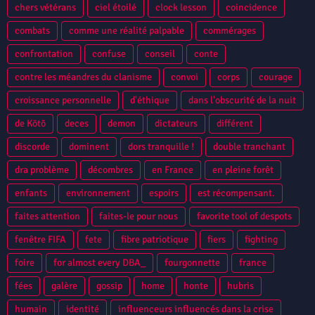
chers vétérans
ciel étoilé
clock lesson
coincidence
combats
comme une réalité palpable
commérages
confrontation
confuse
conseil
conte
contre les méandres du clanisme
convoi
corps
courage
croissance personnelle
d'éthique
dans l'obscurité de la nuit
de Kötō
deces
demon
dictateurs
différent
discorde
dominent
dors tranquille !
double tranchant
dra problème
décombres
en France
en pleine forêt
enfants
environnement
espoirs
est récompensant.
faites attention
faites-le pour nous
favorite tool of despots
fenêtre FIFA
fete
fibre patriotique
fiers
fighting
foire
for almost every DBA_
fourgonnette
france
fées
galère
gossip
home
honte
hubris
humain
identité
influenceurs influencés dans la crise