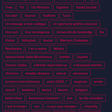
Time
Titi
Titi Ministre
Together
Tomáš Souček
Too late!
Tournoi
Tradition
Tunis
Un message à mon collègue
Un spectacle politico-musical
Une nuit
Une récompense
Université de Cambridge
Vie
Violon
Volleyball
Vouloir
Warriors Zimbabwe
Wontanâra
Y en a marre
Yattara
Yattara Koita Sadio Binationaux
Zambia
Zayatte
Zecevic Zeljko
a British-style hold-up
a thousand months
africains
amadou diawara
amical
amoureux
anciens internationaux
and a USER_*
angoisse
armés
assuré
bambous
banjul
beaute
belgique
better than
bienvenue Constant !
bon
by the outsiders
c'est le temps !
can
ce que vous mangez !
chantilly