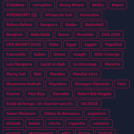
Zimbabwe
corruption
#coup #franc
#edito
#sport
AFROBASKET (Q)
Afrique du Sud
Alexendria
Bafana Bafana
Bangoura
Barber
Basketball
Benghazi
Bobo Balde
Bruno
Bruxelles
CAN 2006
CAN BASKET (U18)
Djiba
Egypt
Egypte
Feguifoot
Franceville
Gabon
Ghana
Inzaghi
Kötõ s’insurge
Lass Bangoura
Laylat al-Qadr
Le mensonge
Macenta
Macky Sall
Mali
Mandela
Mondial 2014
Mouammar Kadhafi
Moysekou
Olusegun Obasanjo
Paris
Passion
Paul Biya
Ramadan
Robert Bob Mugabe
Stade de Nongo : Un chantier sans fin
VALENCE
Yoweri Museveni
Zèbres du Botswana
angleterre
attitude
basket
chicha
cigarette
cohesion
courtrai
developement
edito
fiction
football