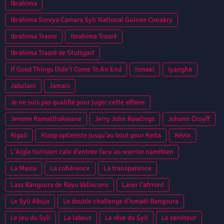
Ibrahima
Ibrahima Soreya Camara Syli National Guinee Conakry
Ibrahima Traore
Ibrahima Traoré
Ibrahima Traoré de Stuttgart
If Good Things Didn't Come To An End
Ismael
Iyangha
Jabulani
Jamais
Je ne suis pas qualifié pour juger cette affaire
Jerome Ramatlhakwane
Jerry John Rawlings
Johann Cruyff
Kigali
Kloop optimiste jusqu’au bout pour Keita
Kévin
L'Aigle tunisien cale d'entrée face au warrior namibien
La Masia
La cohérence
La transparence
Lass Bangoura de Rayo Vallecano
Laver l'afrront
Le Syli Abuja
Le double challenge d’Ismaël Bangoura
Le jeu du Syli
Le labeur
Le rêve du Syli
Le serviteur