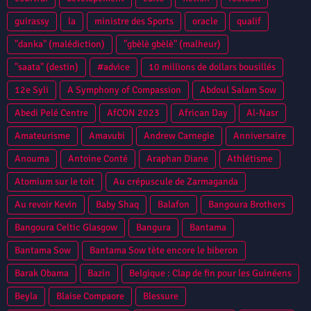
guirassy
la
ministre des Sports
oracle
qualif
"danka" (malédiction)
"gbèlè gbèlè" (malheur)
"saata" (destin)
#advice
10 millions de dollars bousillés
12e Syli
A Symphony of Compassion
Abdoul Salam Sow
Abedi Pelé Centre
AfCON 2023
African Day
Al-Nasr
Amateurisme
Amavubi
Andrew Carnegie
Anniversaire
Anouma
Antoine Conté
Araphan Diane
Athlétisme
Atomium sur le toit
Au crépuscule de Zarmaganda
Au revoir Kevin
Baby Shaq
Balafon
Bangoura Brothers
Bangoura Celtic Glasgow
Bangura
Bantama
Bantama Sow
Bantama Sow tète encore le biberon
Barak Obama
Bazin
Belgique : Clap de fin pour les Guinéens
Beyla
Blaise Compaore
Blessure