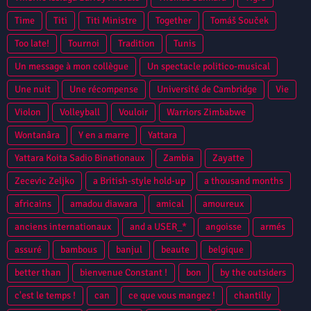
Time
Titi
Titi Ministre
Together
Tomáš Souček
Too late!
Tournoi
Tradition
Tunis
Un message à mon collègue
Un spectacle politico-musical
Une nuit
Une récompense
Université de Cambridge
Vie
Violon
Volleyball
Vouloir
Warriors Zimbabwe
Wontanâra
Y en a marre
Yattara
Yattara Koita Sadio Binationaux
Zambia
Zayatte
Zecevic Zeljko
a British-style hold-up
a thousand months
africains
amadou diawara
amical
amoureux
anciens internationaux
and a USER_*
angoisse
armés
assuré
bambous
banjul
beaute
belgique
better than
bienvenue Constant !
bon
by the outsiders
c'est le temps !
can
ce que vous mangez !
chantilly