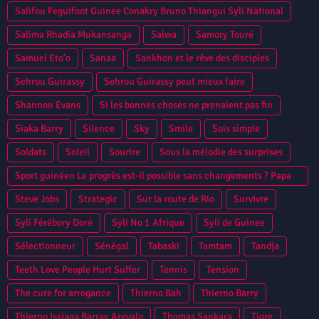
Salifou Feguifoot Guinee Conakry Bruno Thiangui Syli National
Salima Rhadia Mukansanga
Salwa
Samory Touré
Samuel Eto’o
Sanaa
Sankhon et le rêve des disciples
Sehrou Guirassy
Sehrou Guirassy peut mieux faire
Shannon Evans
Si les bonnes choses ne prenaient pas fin
Siaka Barry
Silence
Sky
Smile
Sois simple
Soldats
Soleil
Sourire
Sous la mélodie des surprises
Sport guinéen Le progrès est-il possible sans changements ? Papa
Camara
Steve Jobs
Strategic
Sur la route de Rio
Survivre
Syli Férébory Doré
Syli No 1 Afrique
Syli de Guinee
Sélectionneur
Sénégal
Tabaski
Tamtam
Tandja
Teeth Love People Hurt Suffer
Tennis
Tension
The cure for arrogance
Thierno Bah
Thierno Barry
Thierno Issiaga Barray Arevalo
Thomas Sankara
Tigre