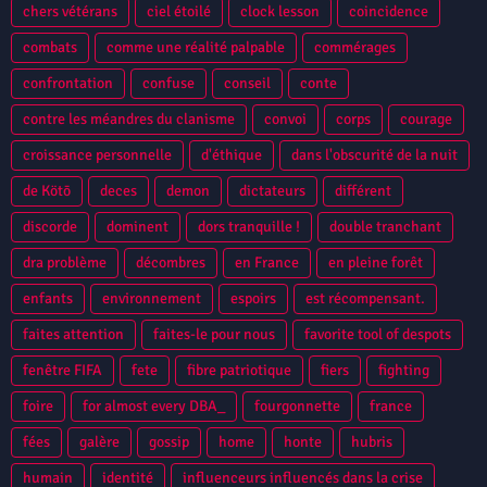
chers vétérans
ciel étoilé
clock lesson
coincidence
combats
comme une réalité palpable
commérages
confrontation
confuse
conseil
conte
contre les méandres du clanisme
convoi
corps
courage
croissance personnelle
d'éthique
dans l'obscurité de la nuit
de Kötō
deces
demon
dictateurs
différent
discorde
dominent
dors tranquille !
double tranchant
dra problème
décombres
en France
en pleine forêt
enfants
environnement
espoirs
est récompensant.
faites attention
faites-le pour nous
favorite tool of despots
fenêtre FIFA
fete
fibre patriotique
fiers
fighting
foire
for almost every DBA_
fourgonnette
france
fées
galère
gossip
home
honte
hubris
humain
identité
influenceurs influencés dans la crise