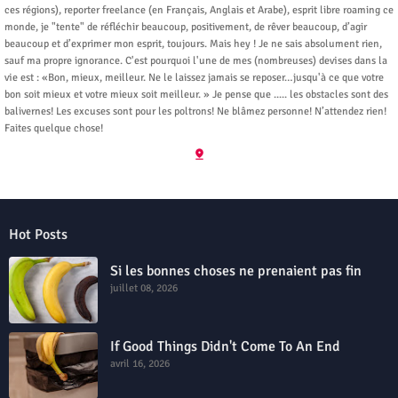
ces régions), reporter freelance (en Français, Anglais et Arabe), esprit libre roaming ce
monde, je "tente" de réfléchir beaucoup, positivement, de rêver beaucoup, d’agir
beaucoup et d’exprimer mon esprit, toujours. Mais hey ! Je ne sais absolument rien,
sauf ma propre ignorance. C'est pourquoi l'une de mes (nombreuses) devises dans la
vie est : «Bon, mieux, meilleur. Ne le laissez jamais se reposer…jusqu'à ce que votre
bon soit mieux et votre mieux soit meilleur. » Je pense que ..... les obstacles sont des
balivernes! Les excuses sont pour les poltrons! Ne blâmez personne! N’attendez rien!
Faites quelque chose!
Hot Posts
Si les bonnes choses ne prenaient pas fin
juillet 08, 2026
If Good Things Didn't Come To An End
avril 16, 2026