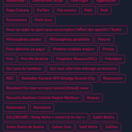
Noosecom
Omniscient Allah
One night
Oppression
Papa Camara
Parfois
Pas encore
Path
Pelé
Persistance
Petit Sory
Peut-on aider le sport sans reconnaitre l'effort des sportifs ? Kamil
Zayatte Bantama Sow Guinee Conakry Syli National CAN 2013
Philosophies paralel
Philosophies paralelles
Pleurer
Niamey
Pour detruire un pays!
Premier trophée majeur
Presse
Prix
Prix Mo Ibrahim
Prophète Moussa (PSL)
Président
Qui joue du tambour
Qui veut aller loin ménage sa monture
RDC
Ramadan Kareem KFH Ghabga Kuwait City
Repression
Resolved the User account locked (timed) issue
Reussite Bonheur Crainte Regret Meilleur
Roseau
Roulement
Roumanie
SALZBOURG : Naby Keita « remercie le ciel »
Sadio Bastia
Sadio Diallo de Bastia
Salam Sow
Salif Keita
Salifou