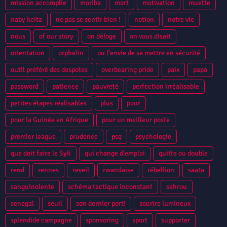
mission accomplie
moriba
mort
motivation
muette
naby keita
ne pas se sentir bien !
notion
notre vie
nous
of our story
on déloge
on vous disait
orientation
orphelin
ou l’envie de se mettre en sécurité
outil préféré des despotes
overbearing pride
paix
papa
password
patience
pauvreté
perfection irréalisable
petites étapes réalisables
plus
pour
pour la Guinée en Afrique
pour un meilleur poste
premier league
prudence
psg
psychologie
que doit faire le Syli
qui change d'emploi
quitte ou double
rend
rennes
reveil
rwandaise
rébellion
saata
sanguinolente
schéma tactique inconstant
sehrou
senegal
seuil
son dernier port!
sourire lumineux
splendide campagne
sponsoring
sport
supporter