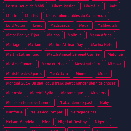
Le seul souci de Möbã
Liberalisation
Libreville
Limit
Limite
Limited
Lions Indomptables du Camaeroun
Lord Acton
Lying
Madagascar
Magal
Mahboulah
Major Boakye-Djan
Malabo
Malinké
Mama Africa
Mariage
Mariam
Marina African Day
Marina Hotel
Martin Luther King
Match Amical Sénégal Guinée
Matongé
Maxime Camara
Mena du Niger
Messi guinéen
Mimosa
Ministère des Sports
Mo Yattara
Moment
Momo
Mondial 2014 Un seul coup franc peut changer plein de choses
Monrovia
Morciré Sylla
Mozambique
Muslims
Même en temps de famine
N'abandonnez pas!
Naby
Nanfoule
Ne les écoutez pas
Ne regarde pas
Nelson Mandela
Nice
Night of Destiny
Nigéria