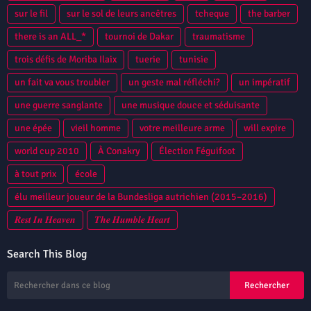
sur le fil
sur le sol de leurs ancêtres
tcheque
the barber
there is an ALL_*
tournoi de Dakar
traumatisme
trois défis de Moriba Ilaix
tuerie
tunisie
un fait va vous troubler
un geste mal réfléchi?
un impératif
une guerre sanglante
une musique douce et séduisante
une épée
vieil homme
votre meilleure arme
will expire
world cup 2010
À Conakry
Élection Féguifoot
à tout prix
école
élu meilleur joueur de la Bundesliga autrichien (2015–2016)
𝑹𝒆𝒔𝒕 𝑰𝒏 𝑯𝒆𝒂𝒗𝒆𝒏
𝑻𝒉𝒆 𝑯𝒖𝒎𝒃𝒍𝒆 𝑯𝒆𝒂𝒓𝒕
Search This Blog