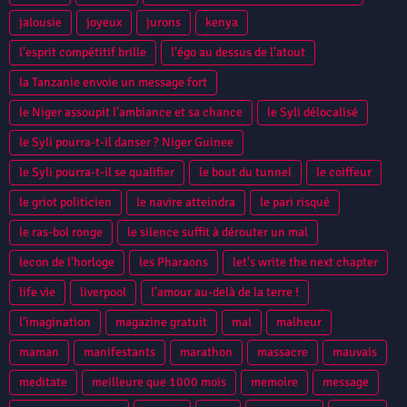
jalousie
joyeux
jurons
kenya
l'esprit compétitif brille
l'égo au dessus de l'atout
la Tanzanie envoie un message fort
le Niger assoupit l’ambiance et sa chance
le Syli délocalisé
le Syli pourra-t-il danser ? Niger Guinee
le Syli pourra-t-il se qualifier
le bout du tunnel
le coiffeur
le griot politicien
le navire atteindra
le pari risqué
le ras-bol ronge
le silence suffit à dérouter un mal
lecon de l'horloge
les Pharaons
let's write the next chapter
life vie
liverpool
l’amour au-delà de la terre !
l’imagination
magazine gratuit
mal
malheur
maman
manifestants
marathon
massacre
mauvais
meditate
meilleure que 1000 mois
memoire
message