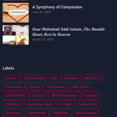
A Symphony of Compassion
mars 25, 2025
𝑫𝒆𝒂𝒓 Mohamed Said Isslam, 𝑻𝒉𝒆 𝑯𝒖𝒎𝒃𝒍𝒆
𝑯𝒆𝒂𝒓𝒕, 𝑹𝒆𝒔𝒕 𝑰𝒏 𝑯𝒆𝒂𝒗𝒆𝒏
janvier 21, 2025
Labels
Guinee
Syli National
Syli
Conakry
CAN 2012
Feindouno
Kuwait
Titi Camara
CAN 2013
COUP FRANC
Guinée
Michel Dussuyer
Rwanda
#football
Abdoulaye Wade
Afrique
Alpha Conde
Brave Syli
Conscience
Féguifoot
Kaba Diawara