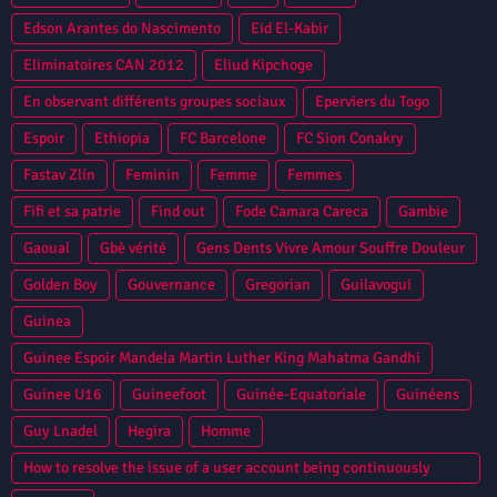
Edson Arantes do Nascimento
Eid El-Kabir
Eliminatoires CAN 2012
Eliud Kipchoge
En observant différents groupes sociaux
Eperviers du Togo
Espoir
Ethiopia
FC Barcelone
FC Sion Conakry
Fastav Zlín
Feminin
Femme
Femmes
Fifi et sa patrie
Find out
Fode Camara Careca
Gambie
Gaoual
Gbè vérité
Gens Dents Vivre Amour Souffre Douleur
Golden Boy
Gouvernance
Gregorian
Guilavogui
Guinea
Guinee Espoir Mandela Martin Luther King Mahatma Gandhi
Guinee U16
Guineefoot
Guinée-Equatoriale
Guinéens
Guy Lnadel
Hegira
Homme
How to resolve the issue of a user account being continuously
locked in Oracle Database?