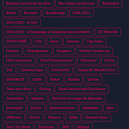
Bolisso s'accroche au rêve
Bon retour au bercail
Botswana
Bresil
Brussels
Bundesliga
CAN 2021
CAN 2023 : le Syli
CAN 2023 : le braquage à l’anglaise des outsiders
CD Tenerife
COUP FOIRÉ
CSU
Caire
Cannes
Cap Town
Chance
Changement
Chapeau
Cheikh Oumar sur
Cher menuisier
Cherif Souleymane
Chevalier
Chilie
Ciel
Communique
Continuité
Coupe du Monde 2014
DATABASE
Dadis
Dakar
Dalaba
Damas
Dans nos rêves
Daring
Dead Sentenced Courtroom
December
Demain
Derrière le nuage de dilemme
Desespoir
Destin
Determination
Diambars
Dieu
Different
Ditinn
Divorce
Djibo
Domani Dore
Don't let them
Dussuyer
Défi
Dégout