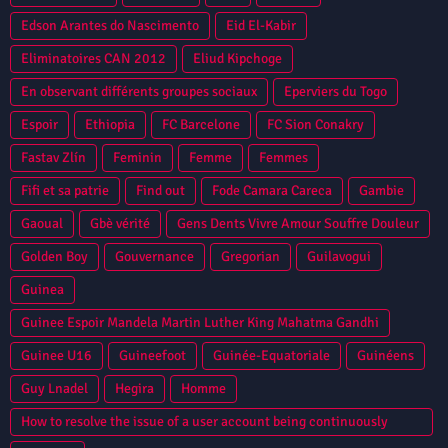
Edson Arantes do Nascimento
Eid El-Kabir
Eliminatoires CAN 2012
Eliud Kipchoge
En observant différents groupes sociaux
Eperviers du Togo
Espoir
Ethiopia
FC Barcelone
FC Sion Conakry
Fastav Zlín
Feminin
Femme
Femmes
Fifi et sa patrie
Find out
Fode Camara Careca
Gambie
Gaoual
Gbè vérité
Gens Dents Vivre Amour Souffre Douleur
Golden Boy
Gouvernance
Gregorian
Guilavogui
Guinea
Guinee Espoir Mandela Martin Luther King Mahatma Gandhi
Guinee U16
Guineefoot
Guinée-Equatoriale
Guinéens
Guy Lnadel
Hegira
Homme
How to resolve the issue of a user account being continuously
locked in Oracle Database?