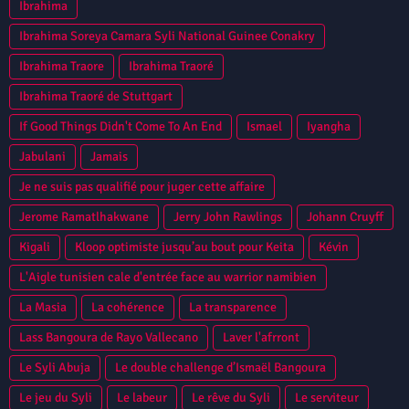
Ibrahima
Ibrahima Soreya Camara Syli National Guinee Conakry
Ibrahima Traore
Ibrahima Traoré
Ibrahima Traoré de Stuttgart
If Good Things Didn't Come To An End
Ismael
Iyangha
Jabulani
Jamais
Je ne suis pas qualifié pour juger cette affaire
Jerome Ramatlhakwane
Jerry John Rawlings
Johann Cruyff
Kigali
Kloop optimiste jusqu’au bout pour Keita
Kévin
L'Aigle tunisien cale d'entrée face au warrior namibien
La Masia
La cohérence
La transparence
Lass Bangoura de Rayo Vallecano
Laver l'afrront
Le Syli Abuja
Le double challenge d’Ismaël Bangoura
Le jeu du Syli
Le labeur
Le rêve du Syli
Le serviteur