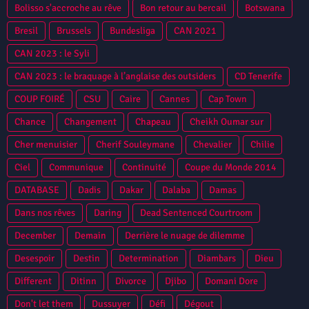
Bolisso s'accroche au rêve
Bon retour au bercail
Botswana
Bresil
Brussels
Bundesliga
CAN 2021
CAN 2023 : le Syli
CAN 2023 : le braquage à l’anglaise des outsiders
CD Tenerife
COUP FOIRÉ
CSU
Caire
Cannes
Cap Town
Chance
Changement
Chapeau
Cheikh Oumar sur
Cher menuisier
Cherif Souleymane
Chevalier
Chilie
Ciel
Communique
Continuité
Coupe du Monde 2014
DATABASE
Dadis
Dakar
Dalaba
Damas
Dans nos rêves
Daring
Dead Sentenced Courtroom
December
Demain
Derrière le nuage de dilemme
Desespoir
Destin
Determination
Diambars
Dieu
Different
Ditinn
Divorce
Djibo
Domani Dore
Don't let them
Dussuyer
Défi
Dégout