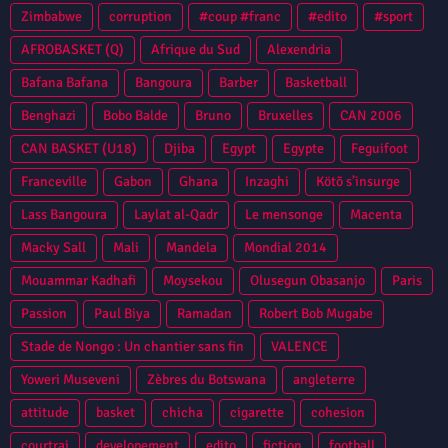
Zimbabwe
corruption
#coup #franc
#edito
#sport
AFROBASKET (Q)
Afrique du Sud
Alexendria
Bafana Bafana
Bangoura
Barber
Basketball
Benghazi
Bobo Balde
Bruno
Bruxelles
CAN 2006
CAN BASKET (U18)
Djiba
Egypt
Egypte
Feguifoot
Franceville
Gabon
Ghana
Inzaghi
Kötõ s’insurge
Lass Bangoura
Laylat al-Qadr
Le mensonge
Macenta
Macky Sall
Mali
Mandela
Mondial 2014
Mouammar Kadhafi
Moysekou
Olusegun Obasanjo
Paris
Passion
Paul Biya
Ramadan
Robert Bob Mugabe
Stade de Nongo : Un chantier sans fin
VALENCE
Yoweri Museveni
Zèbres du Botswana
angleterre
attitude
basket
chicha
cigarette
cohesion
courtrai
developement
edito
fiction
football