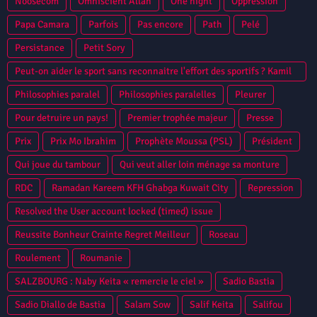
Noosecom
Omniscient Allah
One night
Oppression
Papa Camara
Parfois
Pas encore
Path
Pelé
Persistance
Petit Sory
Peut-on aider le sport sans reconnaitre l'effort des sportifs ? Kamil
Zayatte Bantama Sow Guinee Conakry Syli National CAN 2013
Philosophies paralel
Philosophies paralelles
Pleurer
Niamey
Pour detruire un pays!
Premier trophée majeur
Presse
Prix
Prix Mo Ibrahim
Prophète Moussa (PSL)
Président
Qui joue du tambour
Qui veut aller loin ménage sa monture
RDC
Ramadan Kareem KFH Ghabga Kuwait City
Repression
Resolved the User account locked (timed) issue
Reussite Bonheur Crainte Regret Meilleur
Roseau
Roulement
Roumanie
SALZBOURG : Naby Keita « remercie le ciel »
Sadio Bastia
Sadio Diallo de Bastia
Salam Sow
Salif Keita
Salifou