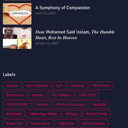
A Symphony of Compassion
mars 25, 2025
𝑫𝒆𝒂𝒓 Mohamed Said Isslam, 𝑻𝒉𝒆 𝑯𝒖𝒎𝒃𝒍𝒆
𝑯𝒆𝒂𝒓𝒕, 𝑹𝒆𝒔𝒕 𝑰𝒏 𝑯𝒆𝒂𝒗𝒆𝒏
janvier 21, 2025
Labels
Guinee
Syli National
Syli
Conakry
CAN 2012
Feindouno
Kuwait
Titi Camara
CAN 2013
COUP FRANC
Guinée
Michel Dussuyer
Rwanda
#football
Abdoulaye Wade
Afrique
Alpha Conde
Brave Syli
Conscience
Féguifoot
Kaba Diawara