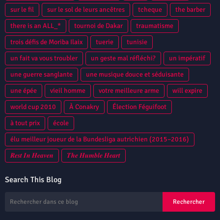
sur le fil
sur le sol de leurs ancêtres
tcheque
the barber
there is an ALL_*
tournoi de Dakar
traumatisme
trois défis de Moriba Ilaix
tuerie
tunisie
un fait va vous troubler
un geste mal réfléchi?
un impératif
une guerre sanglante
une musique douce et séduisante
une épée
vieil homme
votre meilleure arme
will expire
world cup 2010
À Conakry
Élection Féguifoot
à tout prix
école
élu meilleur joueur de la Bundesliga autrichien (2015–2016)
𝑹𝒆𝒔𝒕 𝑰𝒏 𝑯𝒆𝒂𝒗𝒆𝒏
𝑻𝒉𝒆 𝑯𝒖𝒎𝒃𝒍𝒆 𝑯𝒆𝒂𝒓𝒕
Search This Blog