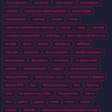
chers vétérans
ciel étoilé
clock lesson
coincidence
combats
comme une réalité palpable
commérages
confrontation
confuse
conseil
conte
contre les méandres du clanisme
convoi
corps
courage
croissance personnelle
d'éthique
dans l'obscurité de la nuit
de Kötō
deces
demon
dictateurs
différent
discorde
dominent
dors tranquille !
double tranchant
dra problème
décombres
en France
en pleine forêt
enfants
environnement
espoirs
est récompensant.
faites attention
faites-le pour nous
favorite tool of despots
fenêtre FIFA
fete
fibre patriotique
fiers
fighting
foire
for almost every DBA_
fourgonnette
france
fées
galère
gossip
home
honte
hubris
humain
identité
influenceurs influencés dans la crise