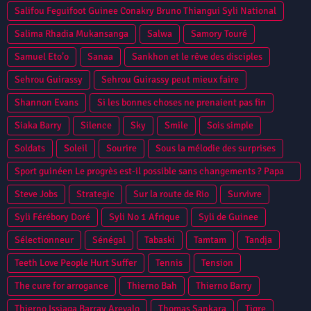
Salifou Feguifoot Guinee Conakry Bruno Thiangui Syli National
Salima Rhadia Mukansanga
Salwa
Samory Touré
Samuel Eto’o
Sanaa
Sankhon et le rêve des disciples
Sehrou Guirassy
Sehrou Guirassy peut mieux faire
Shannon Evans
Si les bonnes choses ne prenaient pas fin
Siaka Barry
Silence
Sky
Smile
Sois simple
Soldats
Soleil
Sourire
Sous la mélodie des surprises
Sport guinéen Le progrès est-il possible sans changements ? Papa
Camara
Steve Jobs
Strategic
Sur la route de Rio
Survivre
Syli Férébory Doré
Syli No 1 Afrique
Syli de Guinee
Sélectionneur
Sénégal
Tabaski
Tamtam
Tandja
Teeth Love People Hurt Suffer
Tennis
Tension
The cure for arrogance
Thierno Bah
Thierno Barry
Thierno Issiaga Barray Arevalo
Thomas Sankara
Tigre