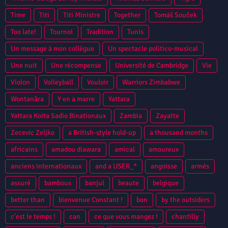
Time
Titi
Titi Ministre
Together
Tomáš Souček
Too late!
Tournoi
Tradition
Tunis
Un message à mon collègue
Un spectacle politico-musical
Une nuit
Une récompense
Université de Cambridge
Vie
Violon
Volleyball
Vouloir
Warriors Zimbabwe
Wontanâra
Y en a marre
Yattara
Yattara Koita Sadio Binationaux
Zambia
Zayatte
Zecevic Zeljko
a British-style hold-up
a thousand months
africains
amadou diawara
amical
amoureux
anciens internationaux
and a USER_*
angoisse
armés
assuré
bambous
banjul
beaute
belgique
better than
bienvenue Constant !
bon
by the outsiders
c'est le temps !
can
ce que vous mangez !
chantilly