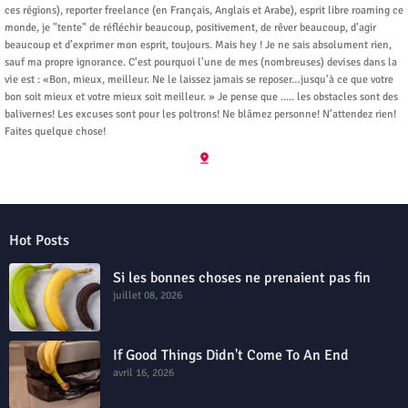
ces régions), reporter freelance (en Français, Anglais et Arabe), esprit libre roaming ce
monde, je "tente" de réfléchir beaucoup, positivement, de rêver beaucoup, d’agir
beaucoup et d’exprimer mon esprit, toujours. Mais hey ! Je ne sais absolument rien,
sauf ma propre ignorance. C'est pourquoi l'une de mes (nombreuses) devises dans la
vie est : «Bon, mieux, meilleur. Ne le laissez jamais se reposer…jusqu'à ce que votre
bon soit mieux et votre mieux soit meilleur. » Je pense que ..... les obstacles sont des
balivernes! Les excuses sont pour les poltrons! Ne blâmez personne! N’attendez rien!
Faites quelque chose!
Hot Posts
Si les bonnes choses ne prenaient pas fin
juillet 08, 2026
If Good Things Didn't Come To An End
avril 16, 2026