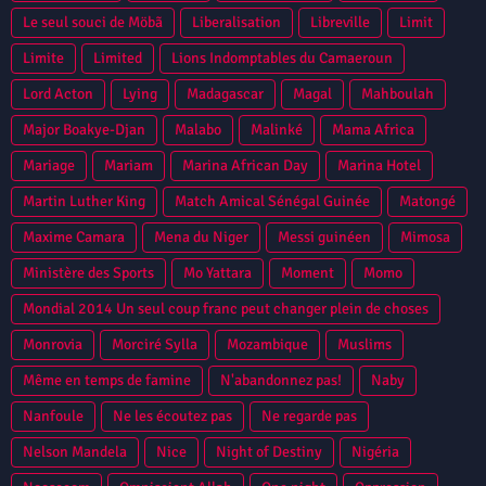
Le seul souci de Möbã
Liberalisation
Libreville
Limit
Limite
Limited
Lions Indomptables du Camaeroun
Lord Acton
Lying
Madagascar
Magal
Mahboulah
Major Boakye-Djan
Malabo
Malinké
Mama Africa
Mariage
Mariam
Marina African Day
Marina Hotel
Martin Luther King
Match Amical Sénégal Guinée
Matongé
Maxime Camara
Mena du Niger
Messi guinéen
Mimosa
Ministère des Sports
Mo Yattara
Moment
Momo
Mondial 2014 Un seul coup franc peut changer plein de choses
Monrovia
Morciré Sylla
Mozambique
Muslims
Même en temps de famine
N'abandonnez pas!
Naby
Nanfoule
Ne les écoutez pas
Ne regarde pas
Nelson Mandela
Nice
Night of Destiny
Nigéria