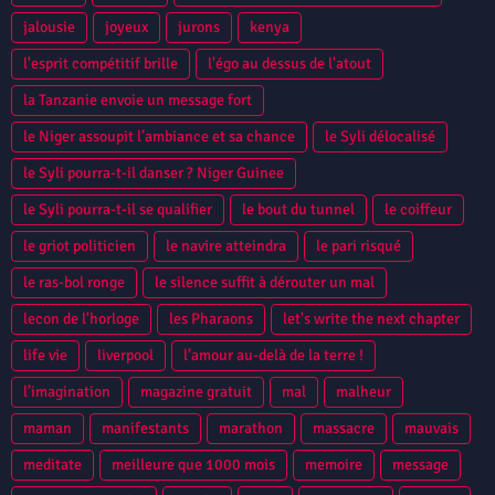
jalousie
joyeux
jurons
kenya
l'esprit compétitif brille
l'égo au dessus de l'atout
la Tanzanie envoie un message fort
le Niger assoupit l’ambiance et sa chance
le Syli délocalisé
le Syli pourra-t-il danser ? Niger Guinee
le Syli pourra-t-il se qualifier
le bout du tunnel
le coiffeur
le griot politicien
le navire atteindra
le pari risqué
le ras-bol ronge
le silence suffit à dérouter un mal
lecon de l'horloge
les Pharaons
let's write the next chapter
life vie
liverpool
l’amour au-delà de la terre !
l’imagination
magazine gratuit
mal
malheur
maman
manifestants
marathon
massacre
mauvais
meditate
meilleure que 1000 mois
memoire
message