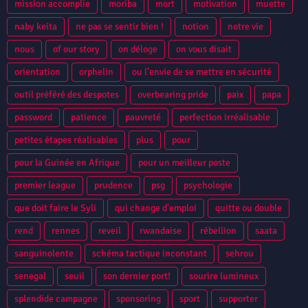
mission accomplie
moriba
mort
motivation
muette
naby keita
ne pas se sentir bien !
notion
notre vie
nous
of our story
on déloge
on vous disait
orientation
orphelin
ou l’envie de se mettre en sécurité
outil préféré des despotes
overbearing pride
paix
papa
password
patience
pauvreté
perfection irréalisable
petites étapes réalisables
plus
pour
pour la Guinée en Afrique
pour un meilleur poste
premier league
prudence
psg
psychologie
que doit faire le Syli
qui change d'emploi
quitte ou double
rend
rennes
reveil
rwandaise
rébellion
saata
sanguinolente
schéma tactique inconstant
sehrou
senegal
seuil
son dernier port!
sourire lumineux
splendide campagne
sponsoring
sport
supporter