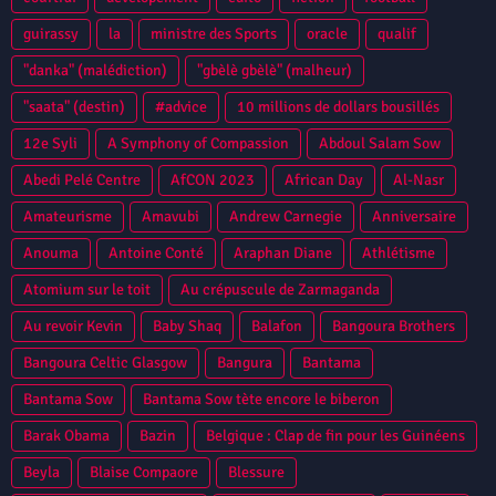
guirassy
la
ministre des Sports
oracle
qualif
"danka" (malédiction)
"gbèlè gbèlè" (malheur)
"saata" (destin)
#advice
10 millions de dollars bousillés
12e Syli
A Symphony of Compassion
Abdoul Salam Sow
Abedi Pelé Centre
AfCON 2023
African Day
Al-Nasr
Amateurisme
Amavubi
Andrew Carnegie
Anniversaire
Anouma
Antoine Conté
Araphan Diane
Athlétisme
Atomium sur le toit
Au crépuscule de Zarmaganda
Au revoir Kevin
Baby Shaq
Balafon
Bangoura Brothers
Bangoura Celtic Glasgow
Bangura
Bantama
Bantama Sow
Bantama Sow tète encore le biberon
Barak Obama
Bazin
Belgique : Clap de fin pour les Guinéens
Beyla
Blaise Compaore
Blessure