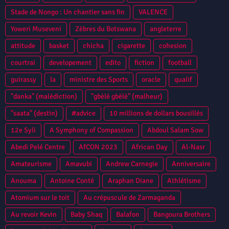
Stade de Nongo : Un chantier sans fin
VALENCE
Yoweri Museveni
Zèbres du Botswana
angleterre
attitude
basket
chicha
cigarette
cohesion
courtrai
developement
edito
fiction
football
guirassy
la
ministre des Sports
oracle
qualif
"danka" (malédiction)
"gbèlè gbèlè" (malheur)
"saata" (destin)
#advice
10 millions de dollars bousillés
12e Syli
A Symphony of Compassion
Abdoul Salam Sow
Abedi Pelé Centre
AfCON 2023
African Day
Al-Nasr
Amateurisme
Amavubi
Andrew Carnegie
Anniversaire
Anouma
Antoine Conté
Araphan Diane
Athlétisme
Atomium sur le toit
Au crépuscule de Zarmaganda
Au revoir Kevin
Baby Shaq
Balafon
Bangoura Brothers