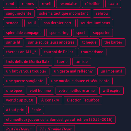
rend
rennes
reveil
rwandaise
rébellion
saata
sanguinolente
schéma tactique inconstant
sehrou
senegal
seuil
son dernier port!
sourire lumineux
splendide campagne
sponsoring
sport
supporter
sur le fil
sur le sol de leurs ancêtres
tcheque
the barber
there is an ALL_*
tournoi de Dakar
traumatisme
trois défis de Moriba Ilaix
tuerie
tunisie
un fait va vous troubler
un geste mal réfléchi?
un impératif
une guerre sanglante
une musique douce et séduisante
une épée
vieil homme
votre meilleure arme
will expire
world cup 2010
À Conakry
Élection Féguifoot
à tout prix
école
élu meilleur joueur de la Bundesliga autrichien (2015–2016)
𝑹𝒆𝒔𝒕 𝑰𝒏 𝑯𝒆𝒂𝒗𝒆𝒏
𝑻𝒉𝒆 𝑯𝒖𝒎𝒃𝒍𝒆 𝑯𝒆𝒂𝒓𝒕