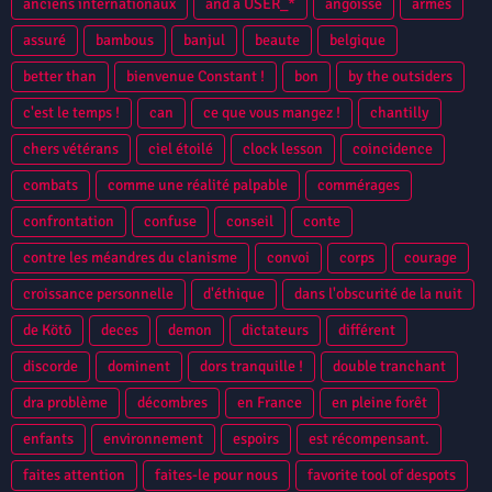
anciens internationaux
and a USER_*
angoisse
armés
assuré
bambous
banjul
beaute
belgique
better than
bienvenue Constant !
bon
by the outsiders
c'est le temps !
can
ce que vous mangez !
chantilly
chers vétérans
ciel étoilé
clock lesson
coincidence
combats
comme une réalité palpable
commérages
confrontation
confuse
conseil
conte
contre les méandres du clanisme
convoi
corps
courage
croissance personnelle
d'éthique
dans l'obscurité de la nuit
de Kötō
deces
demon
dictateurs
différent
discorde
dominent
dors tranquille !
double tranchant
dra problème
décombres
en France
en pleine forêt
enfants
environnement
espoirs
est récompensant.
faites attention
faites-le pour nous
favorite tool of despots