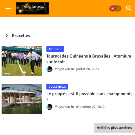
Bruxelles
TOURNOI
Tournoi des Guinéens à Bruxelles : Atomium
sur le toit
Moysekou
juillet 20, 2023
VOLLEYBALL
Le progrès est-il possible sans changements
?
Moysekou
décembre 27, 2012
Articles plus anciens