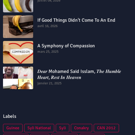
juillet 08, 2026
If Good Things Didn't Come To An End
avril 16, 2026
A Symphony of Compassion
mars 25, 2025
𝑫𝒆𝒂𝒓 Mohamed Said Isslam, 𝑻𝒉𝒆 𝑯𝒖𝒎𝒃𝒍𝒆
𝑯𝒆𝒂𝒓𝒕, 𝑹𝒆𝒔𝒕 𝑰𝒏 𝑯𝒆𝒂𝒗𝒆𝒏
janvier 21, 2025
Labels
Guinee
Syli National
Syli
Conakry
CAN 2012