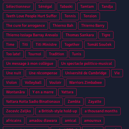
Sélectionneur
Sénégal
Tabaski
Tamtam
Tandja
Teeth Love People Hurt Suffer
Tennis
Tension
The cure for arrogance
Thierno Bah
Thierno Barry
Thierno Issiaga Barray Arevalo
Thomas Sankara
Tigre
Time
Titi
Titi Ministre
Together
Tomáš Souček
Too late!
Tournoi
Tradition
Tunis
Un message à mon collègue
Un spectacle politico-musical
Une nuit
Une récompense
Université de Cambridge
Vie
Violon
Volleyball
Vouloir
Warriors Zimbabwe
Wontanâra
Y en a marre
Yattara
Yattara Koita Sadio Binationaux
Zambia
Zayatte
Zecevic Zeljko
a British-style hold-up
a thousand months
africains
amadou diawara
amical
amoureux