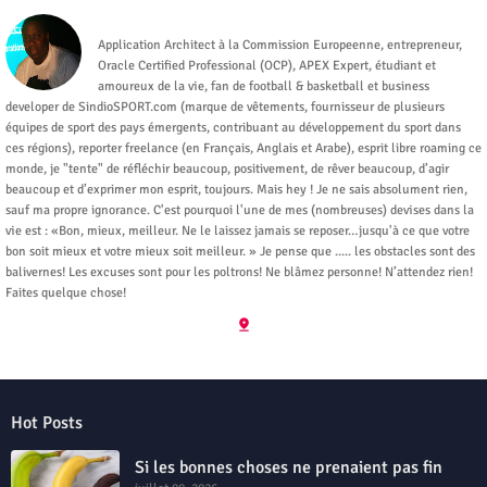
Moysekou
Application Architect à la Commission Europeenne, entrepreneur,
Oracle Certified Professional (OCP), APEX Expert, étudiant et
amoureux de la vie, fan de football & basketball et business
developer de SindioSPORT.com (marque de vêtements, fournisseur de plusieurs
équipes de sport des pays émergents, contribuant au développement du sport dans
ces régions), reporter freelance (en Français, Anglais et Arabe), esprit libre roaming ce
monde, je "tente" de réfléchir beaucoup, positivement, de rêver beaucoup, d’agir
beaucoup et d’exprimer mon esprit, toujours. Mais hey ! Je ne sais absolument rien,
sauf ma propre ignorance. C'est pourquoi l'une de mes (nombreuses) devises dans la
vie est : «Bon, mieux, meilleur. Ne le laissez jamais se reposer…jusqu'à ce que votre
bon soit mieux et votre mieux soit meilleur. » Je pense que ..... les obstacles sont des
balivernes! Les excuses sont pour les poltrons! Ne blâmez personne! N’attendez rien!
Faites quelque chose!
Hot Posts
Si les bonnes choses ne prenaient pas fin