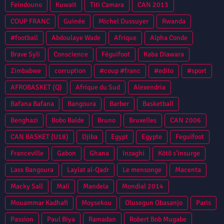
Feindouno
Kuwait
Titi Camara
CAN 2013
COUP FRANC
Guinée
Michel Dussuyer
Rwanda
#football
Abdoulaye Wade
Afrique
Alpha Conde
Brave Syli
Conscience
Féguifoot
Kaba Diawara
Zimbabwe
corruption
#coup #franc
#edito
#sport
AFROBASKET (Q)
Afrique du Sud
Alexendria
Bafana Bafana
Bangoura
Barber
Basketball
Benghazi
Bobo Balde
Bruno
Bruxelles
CAN 2006
CAN BASKET (U18)
Djiba
Egypt
Egypte
Feguifoot
Franceville
Gabon
Ghana
Inzaghi
Kötõ s’insurge
Lass Bangoura
Laylat al-Qadr
Le mensonge
Macenta
Macky Sall
Mali
Mandela
Mondial 2014
Mouammar Kadhafi
Moysekou
Olusegun Obasanjo
Paris
Passion
Paul Biya
Ramadan
Robert Bob Mugabe