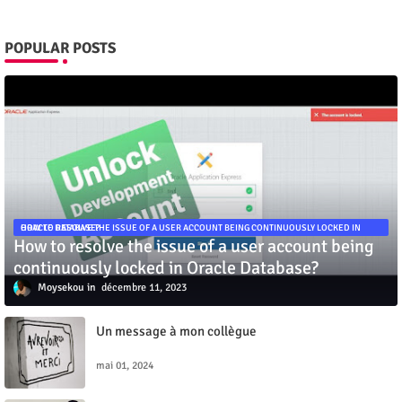
POPULAR POSTS
HOW TO RESOLVE THE ISSUE OF A USER ACCOUNT BEING CONTINUOUSLY LOCKED IN ORACLE DATABASE?
How to resolve the issue of a user account being
continuously locked in Oracle Database?
Moysekou
décembre 11, 2023
Un message à mon collègue
mai 01, 2024