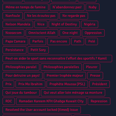
Même en temps de famine
N'abandonnez pas!
Naby
Nanfoule
Ne les écoutez pas
Ne regarde pas
Nelson Mandela
Nice
Night of Destiny
Nigéria
Noosecom
Omniscient Allah
One night
Oppression
Papa Camara
Parfois
Pas encore
Path
Pelé
Persistance
Petit Sory
Peut-on aider le sport sans reconnaitre l'effort des sportifs ? Kamil
Zayatte Bantama Sow Guinee Conakry Syli National CAN 2013
Philosophies paralel
Philosophies paralelles
Pleurer
Niamey
Pour detruire un pays!
Premier trophée majeur
Presse
Prix
Prix Mo Ibrahim
Prophète Moussa (PSL)
Président
Qui joue du tambour
Qui veut aller loin ménage sa monture
RDC
Ramadan Kareem KFH Ghabga Kuwait City
Repression
Resolved the User account locked (timed) issue