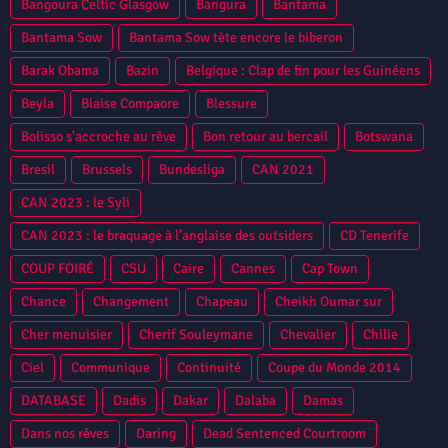
Bangoura Celtic Glasgow
Bangura
Bantama
Bantama Sow
Bantama Sow tète encore le biberon
Barak Obama
Bazin
Belgique : Clap de fin pour les Guinéens
Beyla
Blaise Compaore
Blessure
Bolisso s'accroche au rêve
Bon retour au bercail
Botswana
Bresil
Brussels
Bundesliga
CAN 2021
CAN 2023 : le Syli
CAN 2023 : le braquage à l’anglaise des outsiders
CD Tenerife
COUP FOIRÉ
CSU
Caire
Cannes
Cap Town
Chance
Changement
Chapeau
Cheikh Oumar sur
Cher menuisier
Cherif Souleymane
Chevalier
Chilie
Ciel
Communique
Continuité
Coupe du Monde 2014
DATABASE
Dadis
Dakar
Dalaba
Damas
Dans nos rêves
Daring
Dead Sentenced Courtroom