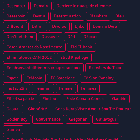
December
Demain
Derrière le nuage de dilemme
Desespoir
Destin
Determination
Diambars
Dieu
Different
Ditinn
Divorce
Djibo
Domani Dore
Don't let them
Dussuyer
Défi
Dégout
Edson Arantes do Nascimento
Eid El-Kabir
Eliminatoires CAN 2012
Eliud Kipchoge
En observant différents groupes sociaux
Eperviers du Togo
Espoir
Ethiopia
FC Barcelone
FC Sion Conakry
Fastav Zlín
Feminin
Femme
Femmes
Fifi et sa patrie
Find out
Fode Camara Careca
Gambie
Gaoual
Gbè vérité
Gens Dents Vivre Amour Souffre Douleur
Golden Boy
Gouvernance
Gregorian
Guilavogui
Guinea
Guinee Espoir Mandela Martin Luther King Mahatma Gandhi