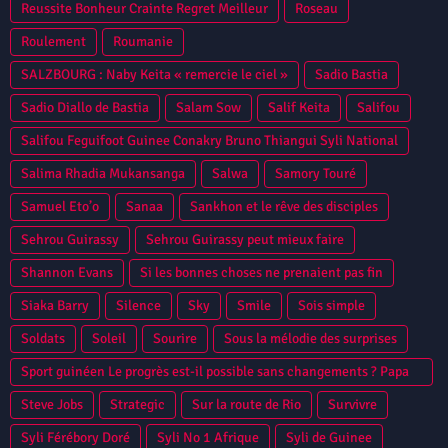
Reussite Bonheur Crainte Regret Meilleur
Roseau
Roulement
Roumanie
SALZBOURG : Naby Keita « remercie le ciel »
Sadio Bastia
Sadio Diallo de Bastia
Salam Sow
Salif Keita
Salifou
Salifou Feguifoot Guinee Conakry Bruno Thiangui Syli National
Salima Rhadia Mukansanga
Salwa
Samory Touré
Samuel Eto’o
Sanaa
Sankhon et le rêve des disciples
Sehrou Guirassy
Sehrou Guirassy peut mieux faire
Shannon Evans
Si les bonnes choses ne prenaient pas fin
Siaka Barry
Silence
Sky
Smile
Sois simple
Soldats
Soleil
Sourire
Sous la mélodie des surprises
Sport guinéen Le progrès est-il possible sans changements ? Papa
Camara
Steve Jobs
Strategic
Sur la route de Rio
Survivre
Syli Férébory Doré
Syli No 1 Afrique
Syli de Guinee