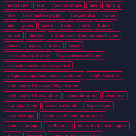
fenêtre FIFA
fete
fibre patriotique
fiers
fighting
foire
for almost every DBA_
fourgonnette
france
fées
galère
gossip
home
honte
hubris
humain
identité
influenceurs influencés dans la crise
jalousie
joyeux
jurons
kenya
l'esprit compétitif brille
l'égo au dessus de l'atout
la Tanzanie envoie un message fort
le Niger assoupit l’ambiance et sa chance
le Syli délocalisé
le Syli pourra-t-il danser ? Niger Guinee
le Syli pourra-t-il se qualifier
le bout du tunnel
le coiffeur
le griot politicien
le navire atteindra
le pari risqué
le ras-bol ronge
le silence suffit à dérouter un mal
lecon de l'horloge
les Pharaons
let's write the next chapter
life vie
liverpool
l’amour au-delà de la terre !