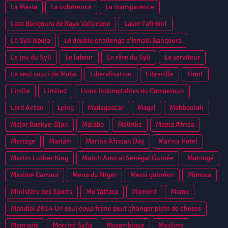
La Masia
La cohérence
La transparence
Lass Bangoura de Rayo Vallecano
Laver l'afrront
Le Syli Abuja
Le double challenge d’Ismaël Bangoura
Le jeu du Syli
Le labeur
Le rêve du Syli
Le serviteur
Le seul souci de Möbã
Liberalisation
Libreville
Limit
Limite
Limited
Lions Indomptables du Camaeroun
Lord Acton
Lying
Madagascar
Magal
Mahboulah
Major Boakye-Djan
Malabo
Malinké
Mama Africa
Mariage
Mariam
Marina African Day
Marina Hotel
Martin Luther King
Match Amical Sénégal Guinée
Matongé
Maxime Camara
Mena du Niger
Messi guinéen
Mimosa
Ministère des Sports
Mo Yattara
Moment
Momo
Mondial 2014 Un seul coup franc peut changer plein de choses
Monrovia
Morciré Sylla
Mozambique
Muslims