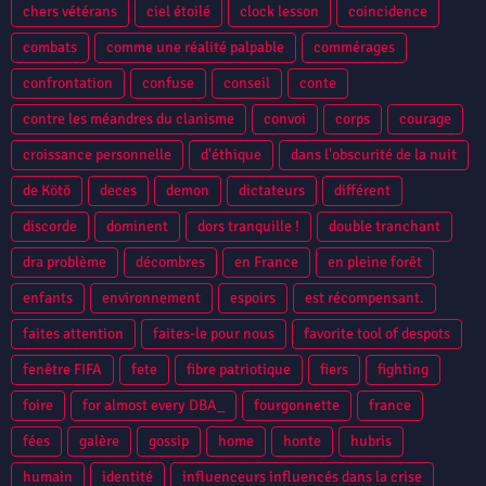
chers vétérans
ciel étoilé
clock lesson
coincidence
combats
comme une réalité palpable
commérages
confrontation
confuse
conseil
conte
contre les méandres du clanisme
convoi
corps
courage
croissance personnelle
d'éthique
dans l'obscurité de la nuit
de Kötō
deces
demon
dictateurs
différent
discorde
dominent
dors tranquille !
double tranchant
dra problème
décombres
en France
en pleine forêt
enfants
environnement
espoirs
est récompensant.
faites attention
faites-le pour nous
favorite tool of despots
fenêtre FIFA
fete
fibre patriotique
fiers
fighting
foire
for almost every DBA_
fourgonnette
france
fées
galère
gossip
home
honte
hubris
humain
identité
influenceurs influencés dans la crise