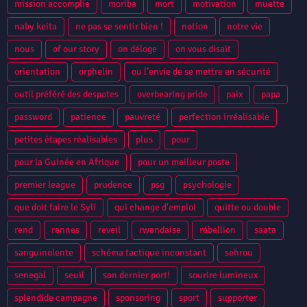
mission accomplie
moriba
mort
motivation
muette
naby keita
ne pas se sentir bien !
notion
notre vie
nous
of our story
on déloge
on vous disait
orientation
orphelin
ou l’envie de se mettre en sécurité
outil préféré des despotes
overbearing pride
paix
papa
password
patience
pauvreté
perfection irréalisable
petites étapes réalisables
plus
pour
pour la Guinée en Afrique
pour un meilleur poste
premier league
prudence
psg
psychologie
que doit faire le Syli
qui change d'emploi
quitte ou double
rend
rennes
reveil
rwandaise
rébellion
saata
sanguinolente
schéma tactique inconstant
sehrou
senegal
seuil
son dernier port!
sourire lumineux
splendide campagne
sponsoring
sport
supporter