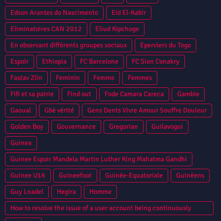
Edson Arantes do Nascimento
Eid El-Kabir
Eliminatoires CAN 2012
Eliud Kipchoge
En observant différents groupes sociaux
Eperviers du Togo
Espoir
Ethiopia
FC Barcelone
FC Sion Conakry
Fastav Zlín
Feminin
Femme
Femmes
Fifi et sa patrie
Find out
Fode Camara Careca
Gambie
Gaoual
Gbè vérité
Gens Dents Vivre Amour Souffre Douleur
Golden Boy
Gouvernance
Gregorian
Guilavogui
Guinea
Guinee Espoir Mandela Martin Luther King Mahatma Gandhi
Guinee U16
Guineefoot
Guinée-Equatoriale
Guinéens
Guy Lnadel
Hegira
Homme
How to resolve the issue of a user account being continuously
locked in Oracle Database?