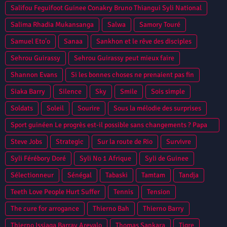
Salifou Feguifoot Guinee Conakry Bruno Thiangui Syli National
Salima Rhadia Mukansanga
Salwa
Samory Touré
Samuel Eto’o
Sanaa
Sankhon et le rêve des disciples
Sehrou Guirassy
Sehrou Guirassy peut mieux faire
Shannon Evans
Si les bonnes choses ne prenaient pas fin
Siaka Barry
Silence
Sky
Smile
Sois simple
Soldats
Soleil
Sourire
Sous la mélodie des surprises
Sport guinéen Le progrès est-il possible sans changements ? Papa
Camara
Steve Jobs
Strategic
Sur la route de Rio
Survivre
Syli Férébory Doré
Syli No 1 Afrique
Syli de Guinee
Sélectionneur
Sénégal
Tabaski
Tamtam
Tandja
Teeth Love People Hurt Suffer
Tennis
Tension
The cure for arrogance
Thierno Bah
Thierno Barry
Thierno Issiaga Barray Arevalo
Thomas Sankara
Tigre