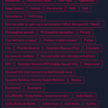
Noosecom
Omniscient Allah
One night
Oppression
Papa Camara
Parfois
Pas encore
Path
Pelé
Persistance
Petit Sory
Peut-on aider le sport sans reconnaitre l'effort des sportifs ? Kamil
Zayatte Bantama Sow Guinee Conakry Syli National CAN 2013
Philosophies paralel
Philosophies paralelles
Pleurer
Niamey
Pour detruire un pays!
Premier trophée majeur
Presse
Prix
Prix Mo Ibrahim
Prophète Moussa (PSL)
Président
Qui joue du tambour
Qui veut aller loin ménage sa monture
RDC
Ramadan Kareem KFH Ghabga Kuwait City
Repression
Resolved the User account locked (timed) issue
Reussite Bonheur Crainte Regret Meilleur
Roseau
Roulement
Roumanie
SALZBOURG : Naby Keita « remercie le ciel »
Sadio Bastia
Sadio Diallo de Bastia
Salam Sow
Salif Keita
Salifou