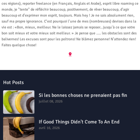
ces régions), reporter freelance (en Français, Anglais et Arabe), esprit libre roaming ce
monde, je "tente" de réfléchir beaucoup, positivement, de rêver beaucoup, d’agir
beaucoup et d’exprimer mon esprit, toujours. Mais hey ! Je ne sais absolument rien,
sauf ma propre ignorance. C'est pourquoi l'une de mes (nombreuses) devises dans la
vie est : «Bon, mieux, meilleur. Ne le laissez jamais se reposer…jusqu'à ce que votre
bon soit mieux et votre mieux soit meilleur. » Je pense que ..... les obstacles sont des
balivernes! Les excuses sont pour les poltrons! Ne blâmez personne! N’attendez rien!
Faites quelque chose!
Hot Posts
Si les bonnes choses ne prenaient pas fin
juillet 08, 2026
If Good Things Didn't Come To An End
avril 16, 2026