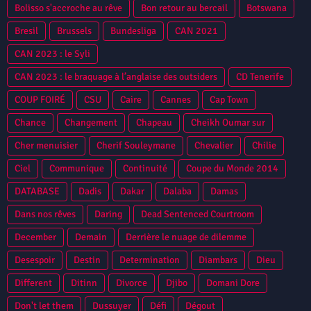
Bolisso s'accroche au rêve
Bon retour au bercail
Botswana
Bresil
Brussels
Bundesliga
CAN 2021
CAN 2023 : le Syli
CAN 2023 : le braquage à l’anglaise des outsiders
CD Tenerife
COUP FOIRÉ
CSU
Caire
Cannes
Cap Town
Chance
Changement
Chapeau
Cheikh Oumar sur
Cher menuisier
Cherif Souleymane
Chevalier
Chilie
Ciel
Communique
Continuité
Coupe du Monde 2014
DATABASE
Dadis
Dakar
Dalaba
Damas
Dans nos rêves
Daring
Dead Sentenced Courtroom
December
Demain
Derrière le nuage de dilemme
Desespoir
Destin
Determination
Diambars
Dieu
Different
Ditinn
Divorce
Djibo
Domani Dore
Don't let them
Dussuyer
Défi
Dégout