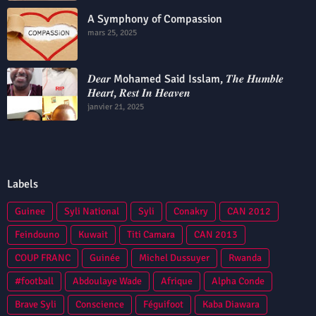
A Symphony of Compassion
mars 25, 2025
𝑫𝒆𝒂𝒓 Mohamed Said Isslam, 𝑻𝒉𝒆 𝑯𝒖𝒎𝒃𝒍𝒆
𝑯𝒆𝒂𝒓𝒕, 𝑹𝒆𝒔𝒕 𝑰𝒏 𝑯𝒆𝒂𝒗𝒆𝒏
janvier 21, 2025
Labels
Guinee
Syli National
Syli
Conakry
CAN 2012
Feindouno
Kuwait
Titi Camara
CAN 2013
COUP FRANC
Guinée
Michel Dussuyer
Rwanda
#football
Abdoulaye Wade
Afrique
Alpha Conde
Brave Syli
Conscience
Féguifoot
Kaba Diawara