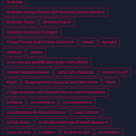
Ibrahima
Ibrahima Soreya Camara Syli National Guinee Conakry
Ibrahima Traore
Ibrahima Traoré
Ibrahima Traoré de Stuttgart
If Good Things Didn't Come To An End
Ismael
Iyangha
Jabulani
Jamais
Je ne suis pas qualifié pour juger cette affaire
Jerome Ramatlhakwane
Jerry John Rawlings
Johann Cruyff
Kigali
Kloop optimiste jusqu’au bout pour Keita
Kévin
L'Aigle tunisien cale d'entrée face au warrior namibien
La Masia
La cohérence
La transparence
Lass Bangoura de Rayo Vallecano
Laver l'afrront
Le Syli Abuja
Le double challenge d’Ismaël Bangoura
Le jeu du Syli
Le labeur
Le rêve du Syli
Le serviteur