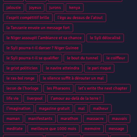
jalousie
joyeux
jurons
kenya
l'esprit compétitif brille
l'égo au dessus de l'atout
la Tanzanie envoie un message fort
le Niger assoupit l’ambiance et sa chance
le Syli délocalisé
le Syli pourra-t-il danser ? Niger Guinee
le Syli pourra-t-il se qualifier
le bout du tunnel
le coiffeur
le griot politicien
le navire atteindra
le pari risqué
le ras-bol ronge
le silence suffit à dérouter un mal
lecon de l'horloge
les Pharaons
let's write the next chapter
life vie
liverpool
l’amour au-delà de la terre !
l’imagination
magazine gratuit
mal
malheur
maman
manifestants
marathon
massacre
mauvais
meditate
meilleure que 1000 mois
memoire
message