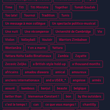
Time
Titi
Titi Ministre
Together
Tomáš Souček
Too late!
Tournoi
Tradition
Tunis
Un message à mon collègue
Un spectacle politico-musical
Une nuit
Une récompense
Université de Cambridge
Vie
Violon
Volleyball
Vouloir
Warriors Zimbabwe
Wontanâra
Y en a marre
Yattara
Yattara Koita Sadio Binationaux
Zambia
Zayatte
Zecevic Zeljko
a British-style hold-up
a thousand months
africains
amadou diawara
amical
amoureux
anciens internationaux
and a USER_*
angoisse
armés
assuré
bambous
banjul
beaute
belgique
better than
bienvenue Constant !
bon
by the outsiders
c'est le temps !
can
ce que vous mangez !
chantilly