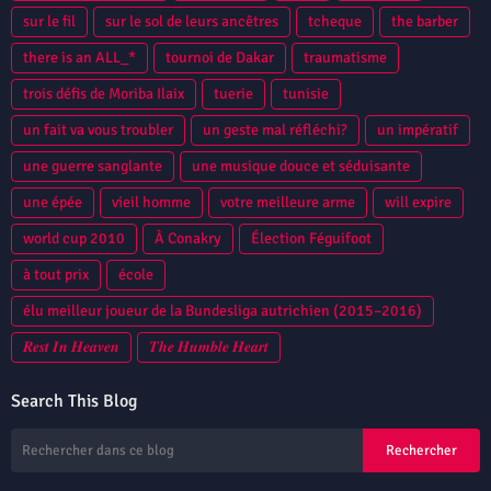
sur le fil
sur le sol de leurs ancêtres
tcheque
the barber
there is an ALL_*
tournoi de Dakar
traumatisme
trois défis de Moriba Ilaix
tuerie
tunisie
un fait va vous troubler
un geste mal réfléchi?
un impératif
une guerre sanglante
une musique douce et séduisante
une épée
vieil homme
votre meilleure arme
will expire
world cup 2010
À Conakry
Élection Féguifoot
à tout prix
école
élu meilleur joueur de la Bundesliga autrichien (2015–2016)
𝑹𝒆𝒔𝒕 𝑰𝒏 𝑯𝒆𝒂𝒗𝒆𝒏
𝑻𝒉𝒆 𝑯𝒖𝒎𝒃𝒍𝒆 𝑯𝒆𝒂𝒓𝒕
Search This Blog