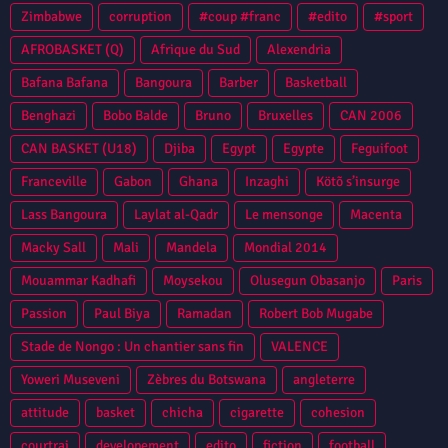
Zimbabwe
corruption
#coup #franc
#edito
#sport
AFROBASKET (Q)
Afrique du Sud
Alexendria
Bafana Bafana
Bangoura
Barber
Basketball
Benghazi
Bobo Balde
Bruno
Bruxelles
CAN 2006
CAN BASKET (U18)
Djiba
Egypt
Egypte
Feguifoot
Franceville
Gabon
Ghana
Inzaghi
Kötõ s’insurge
Lass Bangoura
Laylat al-Qadr
Le mensonge
Macenta
Macky Sall
Mali
Mandela
Mondial 2014
Mouammar Kadhafi
Moysekou
Olusegun Obasanjo
Paris
Passion
Paul Biya
Ramadan
Robert Bob Mugabe
Stade de Nongo : Un chantier sans fin
VALENCE
Yoweri Museveni
Zèbres du Botswana
angleterre
attitude
basket
chicha
cigarette
cohesion
courtrai
developement
edito
fiction
football