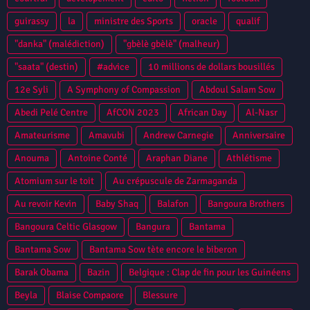
guirassy
la
ministre des Sports
oracle
qualif
"danka" (malédiction)
"gbèlè gbèlè" (malheur)
"saata" (destin)
#advice
10 millions de dollars bousillés
12e Syli
A Symphony of Compassion
Abdoul Salam Sow
Abedi Pelé Centre
AfCON 2023
African Day
Al-Nasr
Amateurisme
Amavubi
Andrew Carnegie
Anniversaire
Anouma
Antoine Conté
Araphan Diane
Athlétisme
Atomium sur le toit
Au crépuscule de Zarmaganda
Au revoir Kevin
Baby Shaq
Balafon
Bangoura Brothers
Bangoura Celtic Glasgow
Bangura
Bantama
Bantama Sow
Bantama Sow tète encore le biberon
Barak Obama
Bazin
Belgique : Clap de fin pour les Guinéens
Beyla
Blaise Compaore
Blessure