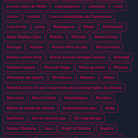
Le seul souci de Möbã
Liberalisation
Libreville
Limit
Limite
Limited
Lions Indomptables du Camaeroun
Lord Acton
Lying
Madagascar
Magal
Mahboulah
Major Boakye-Djan
Malabo
Malinké
Mama Africa
Mariage
Mariam
Marina African Day
Marina Hotel
Martin Luther King
Match Amical Sénégal Guinée
Matongé
Maxime Camara
Mena du Niger
Messi guinéen
Mimosa
Ministère des Sports
Mo Yattara
Moment
Momo
Mondial 2014 Un seul coup franc peut changer plein de choses
Monrovia
Morciré Sylla
Mozambique
Muslims
Même en temps de famine
N'abandonnez pas!
Naby
Nanfoule
Ne les écoutez pas
Ne regarde pas
Nelson Mandela
Nice
Night of Destiny
Nigéria