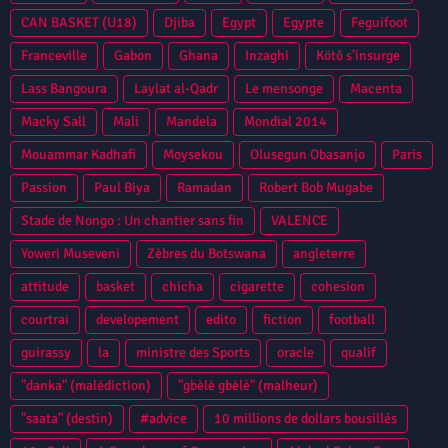
CAN BASKET (U18)
Djiba
Egypt
Egypte
Feguifoot
Franceville
Gabon
Ghana
Inzaghi
Kötõ s’insurge
Lass Bangoura
Laylat al-Qadr
Le mensonge
Macenta
Macky Sall
Mali
Mandela
Mondial 2014
Mouammar Kadhafi
Moysekou
Olusegun Obasanjo
Paris
Passion
Paul Biya
Ramadan
Robert Bob Mugabe
Stade de Nongo : Un chantier sans fin
VALENCE
Yoweri Museveni
Zèbres du Botswana
angleterre
attitude
basket
chicha
cigarette
cohesion
courtrai
developement
edito
fiction
football
guirassy
la
ministre des Sports
oracle
qualif
"danka" (malédiction)
"gbèlè gbèlè" (malheur)
"saata" (destin)
#advice
10 millions de dollars bousillés