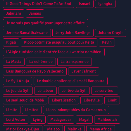
If Good Things Didn't Come To An End
Ismael
Iyangha
Jabulani
Jamais
Je ne suis pas qualifié pour juger cette affaire
Jerome Ramatlhakwane
Jerry John Rawlings
Johann Cruyff
Kigali
Kloop optimiste jusqu’au bout pour Keita
Kévin
L'Aigle tunisien cale d'entrée face au warrior namibien
La Masia
La cohérence
La transparence
Lass Bangoura de Rayo Vallecano
Laver l'afrront
Le Syli Abuja
Le double challenge d’Ismaël Bangoura
Le jeu du Syli
Le labeur
Le rêve du Syli
Le serviteur
Le seul souci de Möbã
Liberalisation
Libreville
Limit
Limite
Limited
Lions Indomptables du Camaeroun
Lord Acton
Lying
Madagascar
Magal
Mahboulah
Major Boakye-Djan
Malabo
Malinké
Mama Africa