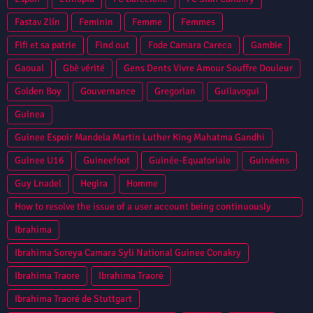
Fastav Zlín
Feminin
Femme
Femmes
Fifi et sa patrie
Find out
Fode Camara Careca
Gambie
Gaoual
Gbè vérité
Gens Dents Vivre Amour Souffre Douleur
Golden Boy
Gouvernance
Gregorian
Guilavogui
Guinea
Guinee Espoir Mandela Martin Luther King Mahatma Gandhi
Guinee U16
Guineefoot
Guinée-Equatoriale
Guinéens
Guy Lnadel
Hegira
Homme
How to resolve the issue of a user account being continuously
locked in Oracle Database?
Ibrahima
Ibrahima Soreya Camara Syli National Guinee Conakry
Ibrahima Traore
Ibrahima Traoré
Ibrahima Traoré de Stuttgart