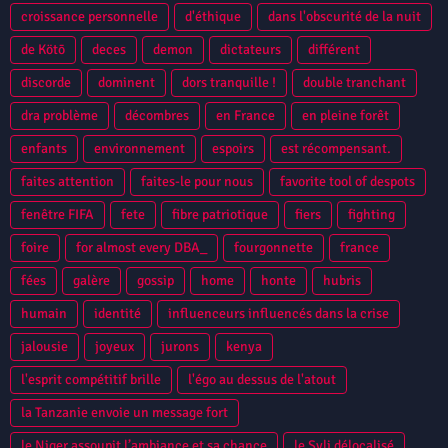
croissance personnelle
d'éthique
dans l'obscurité de la nuit
de Kötō
deces
demon
dictateurs
différent
discorde
dominent
dors tranquille !
double tranchant
dra problème
décombres
en France
en pleine forêt
enfants
environnement
espoirs
est récompensant.
faites attention
faites-le pour nous
favorite tool of despots
fenêtre FIFA
fete
fibre patriotique
fiers
fighting
foire
for almost every DBA_
fourgonnette
france
fées
galère
gossip
home
honte
hubris
humain
identité
influenceurs influencés dans la crise
jalousie
joyeux
jurons
kenya
l'esprit compétitif brille
l'égo au dessus de l'atout
la Tanzanie envoie un message fort
le Niger assoupit l’ambiance et sa chance
le Syli délocalisé