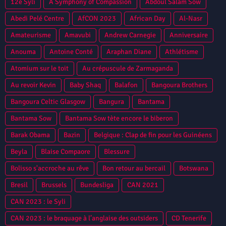
12e Syli
A Symphony of Compassion
Abdoul Salam Sow
Abedi Pelé Centre
AfCON 2023
African Day
Al-Nasr
Amateurisme
Amavubi
Andrew Carnegie
Anniversaire
Anouma
Antoine Conté
Araphan Diane
Athlétisme
Atomium sur le toit
Au crépuscule de Zarmaganda
Au revoir Kevin
Baby Shaq
Balafon
Bangoura Brothers
Bangoura Celtic Glasgow
Bangura
Bantama
Bantama Sow
Bantama Sow tète encore le biberon
Barak Obama
Bazin
Belgique : Clap de fin pour les Guinéens
Beyla
Blaise Compaore
Blessure
Bolisso s'accroche au rêve
Bon retour au bercail
Botswana
Bresil
Brussels
Bundesliga
CAN 2021
CAN 2023 : le Syli
CAN 2023 : le braquage à l’anglaise des outsiders
CD Tenerife