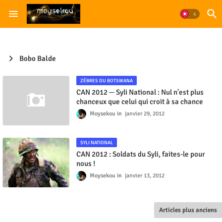
Bobo Balde
ZÈBRES DU BOTSWANA
CAN 2012 ─ Syli National : Nul n'est plus
chanceux que celui qui croit à sa chance
Moysekou
janvier 29, 2012
SYLI NATIONAL
CAN 2012 : Soldats du Syli, faites-le pour
nous !
Moysekou
janvier 13, 2012
Articles plus anciens