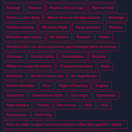
Mariage
Mariam
Marina African Day
Marina Hotel
Martin Luther King
Match Amical Sénégal Guinée
Matongé
Maxime Camara
Mena du Niger
Messi guinéen
Mimosa
Ministère des Sports
Mo Yattara
Moment
Momo
Mondial 2014 Un seul coup franc peut changer plein de choses
Monrovia
Morciré Sylla
Mozambique
Muslims
Même en temps de famine
N'abandonnez pas!
Naby
Nanfoule
Ne les écoutez pas
Ne regarde pas
Nelson Mandela
Nice
Night of Destiny
Nigéria
Noosecom
Omniscient Allah
One night
Oppression
Papa Camara
Parfois
Pas encore
Path
Pelé
Persistance
Petit Sory
Peut-on aider le sport sans reconnaitre l'effort des sportifs ? Kamil