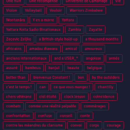
Une nuit
Une récompense
Université de Cambridge
Vie
Violon
Volleyball
Vouloir
Warriors Zimbabwe
Wontanâra
Y en a marre
Yattara
Yattara Koita Sadio Binationaux
Zambia
Zayatte
Zecevic Zeljko
a British-style hold-up
a thousand months
africains
amadou diawara
amical
amoureux
anciens internationaux
and a USER_*
angoisse
armés
assuré
bambous
banjul
beaute
belgique
better than
bienvenue Constant !
bon
by the outsiders
c'est le temps !
can
ce que vous mangez !
chantilly
chers vétérans
ciel étoilé
clock lesson
coincidence
combats
comme une réalité palpable
commérages
confrontation
confuse
conseil
conte
contre les méandres du clanisme
convoi
corps
courage