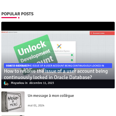
POPULAR POSTS
HOW TO RESOLVE THE ISSUE OF A USER ACCOUNT BEING CONTINUOUSLY LOCKED IN ORACLE DATABASE?
How to resolve the issue of a user account being
continuously locked in Oracle Database?
Moysekou
décembre 11, 2023
Un message à mon collègue
mai 01, 2024