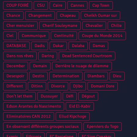
COUP FOIRÉ
CSU
Caire
Cannes
Cap Town
Chance
Changement
Chapeau
Cheikh Oumar sur
Cher menuisier
Cherif Souleymane
Chevalier
Chilie
Ciel
Communique
Continuité
Coupe du Monde 2014
DATABASE
Dadis
Dakar
Dalaba
Damas
Dans nos rêves
Daring
Dead Sentenced Courtroom
December
Demain
Derrière le nuage de dilemme
Desespoir
Destin
Determination
Diambars
Dieu
Different
Ditinn
Divorce
Djibo
Domani Dore
Don't let them
Dussuyer
Défi
Dégout
Edson Arantes do Nascimento
Eid El-Kabir
Eliminatoires CAN 2012
Eliud Kipchoge
En observant différents groupes sociaux
Eperviers du Togo
Espoir
Ethiopia
FC Barcelone
FC Sion Conakry