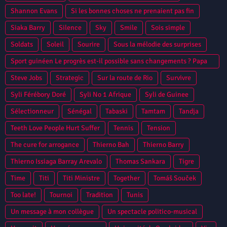
Shannon Evans
Si les bonnes choses ne prenaient pas fin
Siaka Barry
Silence
Sky
Smile
Sois simple
Soldats
Soleil
Sourire
Sous la mélodie des surprises
Sport guinéen Le progrès est-il possible sans changements ? Papa
Camara
Steve Jobs
Strategic
Sur la route de Rio
Survivre
Syli Férébory Doré
Syli No 1 Afrique
Syli de Guinee
Sélectionneur
Sénégal
Tabaski
Tamtam
Tandja
Teeth Love People Hurt Suffer
Tennis
Tension
The cure for arrogance
Thierno Bah
Thierno Barry
Thierno Issiaga Barray Arevalo
Thomas Sankara
Tigre
Time
Titi
Titi Ministre
Together
Tomáš Souček
Too late!
Tournoi
Tradition
Tunis
Un message à mon collègue
Un spectacle politico-musical