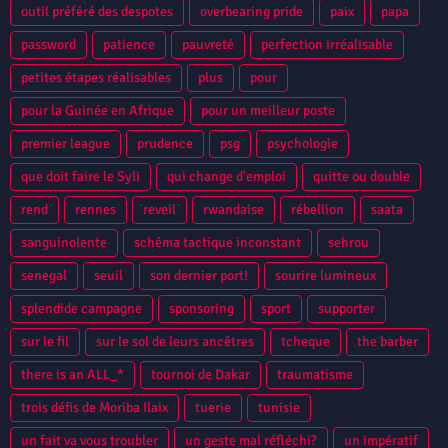
outil préféré des despotes
overbearing pride
paix
papa
password
patience
pauvreté
perfection irréalisable
petites étapes réalisables
plus
pour
pour la Guinée en Afrique
pour un meilleur poste
premier league
prudence
psg
psychologie
que doit faire le Syli
qui change d'emploi
quitte ou double
rend
rennes
reveil
rwandaise
rébellion
saata
sanguinolente
schéma tactique inconstant
sehrou
senegal
seuil
son dernier port!
sourire lumineux
splendide campagne
sponsoring
sport
supporter
sur le fil
sur le sol de leurs ancêtres
tcheque
the barber
there is an ALL_*
tournoi de Dakar
traumatisme
trois défis de Moriba Ilaix
tuerie
tunisie
un fait va vous troubler
un geste mal réfléchi?
un impératif