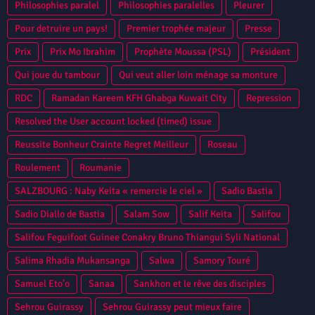
Zayatte Bantama Sow Guinee Conakry Syli National CAN 2013
Philosophies paralel
Philosophies paralelles
Pleurer
Niamey
Pour detruire un pays!
Premier trophée majeur
Presse
Prix
Prix Mo Ibrahim
Prophète Moussa (PSL)
Président
Qui joue du tambour
Qui veut aller loin ménage sa monture
RDC
Ramadan Kareem KFH Ghabga Kuwait City
Repression
Resolved the User account locked (timed) issue
Reussite Bonheur Crainte Regret Meilleur
Roseau
Roulement
Roumanie
SALZBOURG : Naby Keita « remercie le ciel »
Sadio Bastia
Sadio Diallo de Bastia
Salam Sow
Salif Keita
Salifou
Salifou Feguifoot Guinee Conakry Bruno Thiangui Syli National
Salima Rhadia Mukansanga
Salwa
Samory Touré
Samuel Eto’o
Sanaa
Sankhon et le rêve des disciples
Sehrou Guirassy
Sehrou Guirassy peut mieux faire