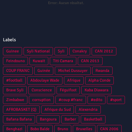
Error:
Aucun résultat.
Labels
Guinee
Syli National
Syli
Conakry
CAN 2012
Feindouno
Kuwait
Titi Camara
CAN 2013
COUP FRANC
Guinée
Michel Dussuyer
Rwanda
#football
Abdoulaye Wade
Afrique
Alpha Conde
Brave Syli
Conscience
Féguifoot
Kaba Diawara
Zimbabwe
corruption
#coup #franc
#edito
#sport
AFROBASKET (Q)
Afrique du Sud
Alexendria
Bafana Bafana
Bangoura
Barber
Basketball
Benghazi
Bobo Balde
Bruno
Bruxelles
CAN 2006