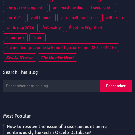
une guerre sanglante
une musique douce et séduisante
une épée
vieil homme
votre meilleure arme
will expire
world cup 2010
À Conakry
Élection Féguifoot
à tout prix
école
élu meilleur joueur de la Bundesliga autrichien (2015–2016)
𝑹𝒆𝒔𝒕 𝑰𝒏 𝑯𝒆𝒂𝒗𝒆𝒏
𝑻𝒉𝒆 𝑯𝒖𝒎𝒃𝒍𝒆 𝑯𝒆𝒂𝒓𝒕
Search This Blog
Most Popular
How to resolve the issue of a user account being
continuously locked in Oracle Database?